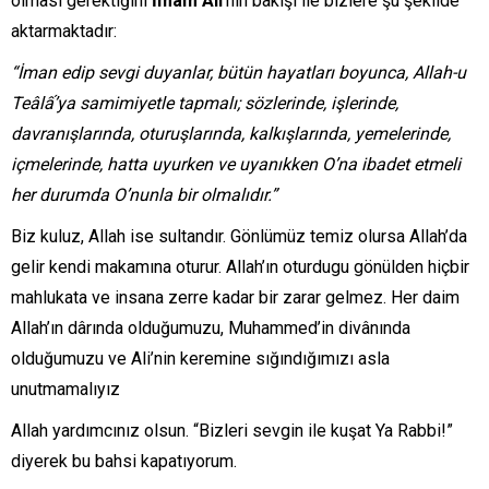
olması gerektiğini
İmam Ali
‘nin bakışı ile bizlere şu şekilde
aktarmaktadır:
“İman edip sevgi duyanlar, bütün hayatları boyunca, Allah-u
Teâlấ’ya samimiyetle tapmalı; sözlerinde, işlerinde,
davranışlarında, oturuşlarında, kalkışlarında, yemelerinde,
içmelerinde, hatta uyurken ve uyanıkken O’na ibadet etmeli
her durumda O’nunla bir olmalıdır.”
Biz kuluz, Allah ise sultandır. Gönlümüz temiz olursa Allah’da
gelir kendi makamına oturur. Allah’ın oturdugu gönülden hiçbir
mahlukata ve insana zerre kadar bir zarar gelmez. Her daim
Allah’ın dârında olduğumuzu, Muhammed’in divânında
olduğumuzu ve Ali’nin keremine sığındığımızı asla
unutmamalıyız
Allah yardımcınız olsun. “Bizleri sevgin ile kuşat Ya Rabbi!”
diyerek bu bahsi kapatıyorum.