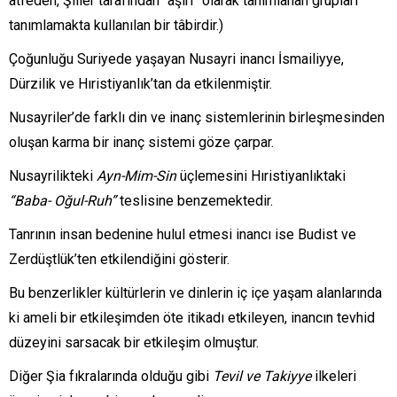
atfeden, Şiiler tarafından “aşırı” olarak tanımlanan grupları
tanımlamakta kullanılan bir tâbirdir.)
Çoğunluğu Suriyede yaşayan Nusayri inancı İsmailiyye,
Dürzilik ve Hıristiyanlık’tan da etkilenmiştir.
Nusayriler’de farklı din ve inanç sistemlerinin birleşmesinden
oluşan karma bir inanç sistemi göze çarpar.
Nusayrilikteki
Ayn-Mim-Sin
üçlemesini Hıristiyanlıktaki
“Baba- Oğul-Ruh”
teslisine benzemektedir.
Tanrının insan bedenine hulul etmesi inancı ise Budist ve
Zerdüştlük’ten etkilendiğini gösterir.
Bu benzerlikler kültürlerin ve dinlerin iç içe yaşam alanlarında
ki ameli bir etkileşimden öte itikadı etkileyen, inancın tevhid
düzeyini sarsacak bir etkileşim olmuştur.
Diğer Şia fıkralarında olduğu gibi
Tevil ve Takiyye
ilkeleri