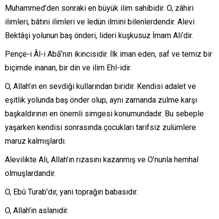
Muhammed’den sonraki en büyük ilim sahibidir. O, zâhiri
ilimleri, bâtıni ilimleri ve ledün ilmini bilenlerdendir. Alevi
Bektâşi yolunun baş önderi, lideri kuşkusuz İmam Ali’dir.
Pençe-i Âl-i Abấ’nın ikincisidir. İlk iman eden, saf ve temiz bir
biçimde inanan, bir din ve ilim Ehl-idir.
O, Allah’ın en sevdiği kullarından biridir. Kendisi adalet ve
eşitlik yolunda baş önder olup, aynı zamanda zulme karşı
başkaldırının en önemli simgesi konumundadır. Bu sebeple
yaşarken kendisi sonrasında çocukları tarifsiz zulümlere
maruz kalmışlardı.
Alevilikte Ali, Allah’ın rızasını kazanmış ve O’nunla hemhal
olmuşlardandır.
O, Ebû Turab’dır, yani toprağın babasıdır.
O, Allah’in aslanıdir.