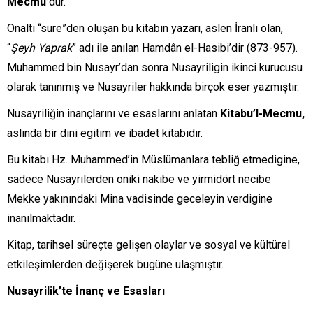
Mecmu’
dur.
Onaltı “sure”den oluşan bu kitabın yazarı, aslen İranlı olan,
“
Şeyh Yaprak
” adı ile anılan Hamdân el-Hasibi’dir (873-957).
Muhammed bin Nusayr’dan sonra Nusayriligin ikinci kurucusu
olarak tanınmış ve Nusayriler hakkında birçok eser yazmıştır.
Nusayriliğin inançlarını ve esaslarını anlatan
Kitabu’l-Mecmu,
aslında bir dini egitim ve ibadet kitabıdır.
Bu kitabı Hz. Muhammed’in Müslümanlara tebliğ etmedigine,
sadece Nusayrilerden oniki nakibe ve yirmidört necibe
Mekke yakınındaki Mina vadisinde geceleyin verdigine
inanılmaktadır.
Kitap, tarihsel süreçte gelişen olaylar ve sosyal ve kültürel
etkileşimlerden değişerek bugüne ulaşmıştır.
Nusayrilik’te İnanç ve Esasları