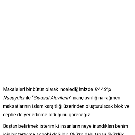
Makaleleri bir bütün olarak incelediğimizde
BAAS’çı
Nusayriler
ile “
Siyasal Alevilerin
” inanç ayrılığına rağmen
maksatlarının İslam karşıtlığı üzerinden oluşturulacak blok ve
cephe de yer edinme olduğunu göreceğiz.
Baştan belirtmek isterim ki insanların neye inandıkları benim
için bir tartışma sebebi değildir. Öküze dahi tapsa öküzlük