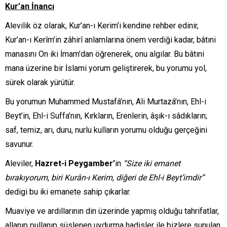
Kur’an İnancı
Alevilik öz olarak, Kur’an-ı Kerim’i kendine rehber edinir,
Kur’an-ı Kerîm’in zâhirî anlamlarına önem verdiği kadar, bâtıni
manasını On iki İmam’dan öğrenerek, onu algılar. Bu bâtıni
mana üzerine bir İslami yorum geliştirerek, bu yorumu yol,
sürek olarak yürütür.
Bu yorumun Muhammed Mustafâ’nın, Ali Murtazâ’nın, Ehl-i
Beyt’in, Ehl-i Suffa’nın, Kırkların, Erenlerin, âşık-ı sâdıkların;
saf, temiz, arı, duru, nurlu kulların yorumu olduğu gerçeğini
savunur.
Aleviler,
Hazret-i Peygamber’
in
“Size iki emanet
bırakıyorum, biri Kurân-ı Kerim, diğeri de Ehl-i Beyt’imdir”
dedigi bu iki emanete sahip çıkarlar.
Muaviye ve ardıllarının din üzerinde yapmış olduğu tahrifatlar,
allanıp pullanıp süslenen uydurma hadisler ile bizlere sunulan