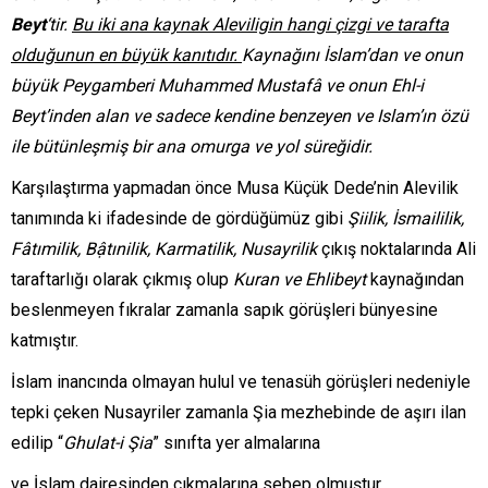
Beyt
‘tir.
Bu iki ana kaynak Aleviligin hangi çizgi ve tarafta
olduğunun en büyük kanıtıdır.
Kaynağını İslam’dan ve onun
büyük Peygamberi Muhammed Mustafâ ve onun Ehl-i
Beyt’inden alan ve sadece kendine benzeyen ve Islam’ın özü
ile bütünleşmiş bir ana omurga ve yol süreğidir.
Karşılaştırma yapmadan önce Musa Küçük Dede’nin Alevilik
tanımında ki ifadesinde de gördüğümüz gibi
Şiilik, İsmaililik,
Fâtımilik, Bậtınilik, Karmatilik, Nusayrilik
çıkış noktalarında Ali
taraftarlığı olarak çıkmış olup
Kuran ve Ehlibeyt
kaynağından
beslenmeyen fıkralar zamanla sapık görüşleri bünyesine
katmıştır.
İslam inancında olmayan hulul ve tenasüh görüşleri nedeniyle
tepki çeken Nusayriler zamanla Şia mezhebinde de aşırı ilan
edilip “
Ghulat-i Şia
” sınıfta yer almalarına
ve İslam dairesinden çıkmalarına sebep olmuştur.