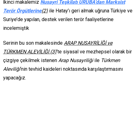
İkinci makalemiz
Nusayri Teşkilatı URUBA’dan Marksist
Terör Örgütlerine
(2)
ile Hatay’ı geri almak uğruna Türkiye ve
Suriye’de yapılan, destek verilen terör faaliyetlerine
incelemiştik
Serinin bu son makalesinde
ARAP NUSAYRİLİĞİ ve
TÜRKMEN ALEVİLİĞİ (3)
‘te siyasal ve mezhepsel olarak bir
çizgiye çekilmek istenen
Arap Nusayriliği
ile
Türkmen
Aleviliği
‘nin tevhid kaideleri noktasında karşılaştırmasını
yapacağız.