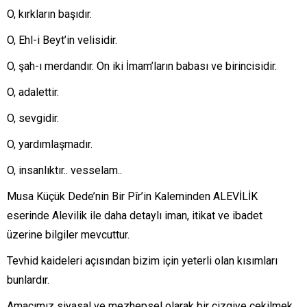
O, kırkların başıdır.
O, Ehl-i Beyt’in velisidir.
O, şah-ı merdandır. On iki İmam’ların babası ve birincisidir.
O, adalettir.
O, sevgidir.
O, yardımlaşmadır.
O, insanlıktır.. vesselam..
Musa Küçük Dede’nin Bir Pîr’in Kaleminden ALEVİLİK
eserinde Alevilik ile daha detaylı iman, itikat ve ibadet
üzerine bilgiler mevcuttur.
Tevhid kaideleri açısından bizim için yeterli olan kısımları
bunlardır.
Amacımız siyasal ve mezhepsel olarak bir çizgiye çekilmek