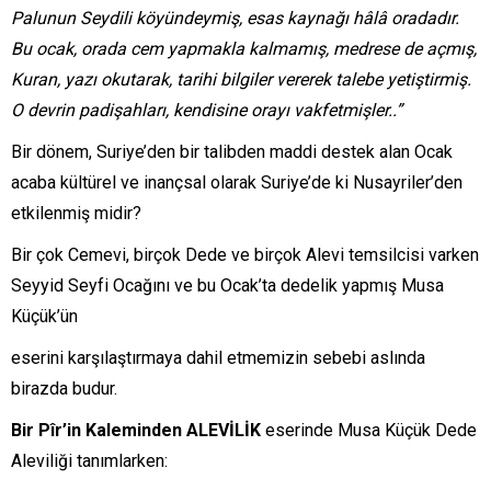
Palunun Seydili köyündeymiş, esas kaynağı hâlâ oradadır.
Bu ocak, orada cem yapmakla kalmamış, medrese de açmış,
Kuran, yazı okutarak, tarihi bilgiler vererek talebe yetiştirmiş.
O devrin padişahları, kendisine orayı vakfetmişler..”
Bir dönem, Suriye’den bir talibden maddi destek alan Ocak
acaba kültürel ve inançsal olarak Suriye’de ki Nusayriler’den
etkilenmiş midir?
Bir çok Cemevi, birçok Dede ve birçok Alevi temsilcisi varken
Seyyid Seyfi Ocağını ve bu Ocak’ta dedelik yapmış Musa
Küçük’ün
eserini karşılaştırmaya dahil etmemizin sebebi aslında
birazda budur.
Bir Pîr’in Kaleminden ALEVİLİK
eserinde Musa Küçük Dede
Aleviliği tanımlarken: