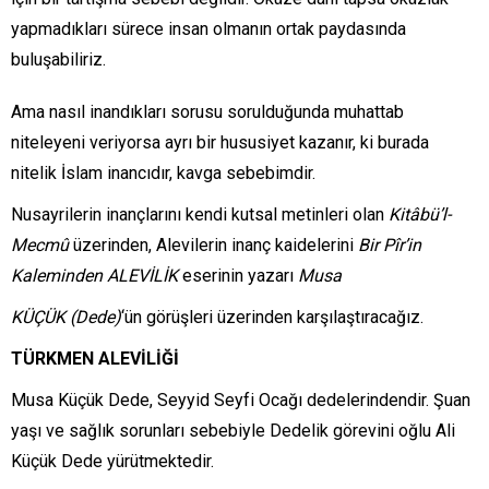
yapmadıkları sürece insan olmanın ortak paydasında
buluşabiliriz.
Ama nasıl inandıkları sorusu sorulduğunda muhattab
niteleyeni veriyorsa ayrı bir hususiyet kazanır, ki burada
nitelik İslam inancıdır, kavga sebebimdir.
Nusayrilerin inançlarını kendi kutsal metinleri olan
Kitâbü’l-
Mecmû
üzerinden, Alevilerin inanç kaidelerini
Bir Pîr’in
Kaleminden ALEVİLİK
eserinin yazarı
Musa
KÜÇÜK (Dede)
‘ün görüşleri üzerinden karşılaştıracağız.
TÜRKMEN ALEVİLİĞİ
Musa Küçük Dede, Seyyid Seyfi Ocağı dedelerindendir. Şuan
yaşı ve sağlık sorunları sebebiyle Dedelik görevini oğlu Ali
Küçük Dede yürütmektedir.