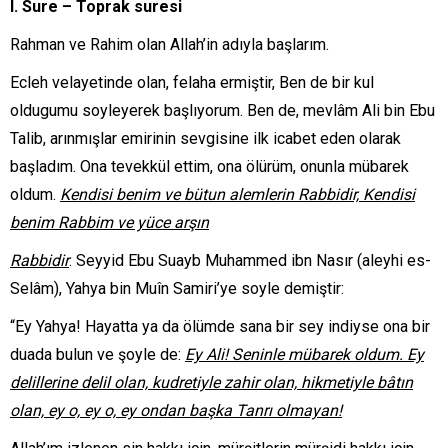
I. Sure – Toprak suresi
Rahman ve Rahim olan Allah’in adıyla başlarım.
Ecleh velayetinde olan, felaha ermiştir, Ben de bir kul
oldugumu soyleyerek başlıyorum. Ben de, mevlâm Ali bin Ebu
Talib, arınmışlar emirinin sevgisine ilk icabet eden olarak
başladım. Ona tevekkül ettim, ona ölürüm, onunla mübarek
oldum.
Kendisi benim ve bütun alemlerin Rabbidir, Kendisi
benim Rabbim ve yüce arşın
Rabbidir
. Seyyid Ebu Suayb Muhammed ibn Nasır (aleyhi es-
Selâm), Yahya bin Muîn Samiri’ye soyle demiştir:
“Ey Yahya! Hayatta ya da ölümde sana bir sey indiyse ona bir
duada bulun ve şoyle de:
Ey Ali! Seninle mübarek oldum. Ey
delillerine delil olan, kudretiyle zahir olan, hikmetiyle bâtın
olan, ey o, ey o, ey ondan başka Tanrı olmayan!