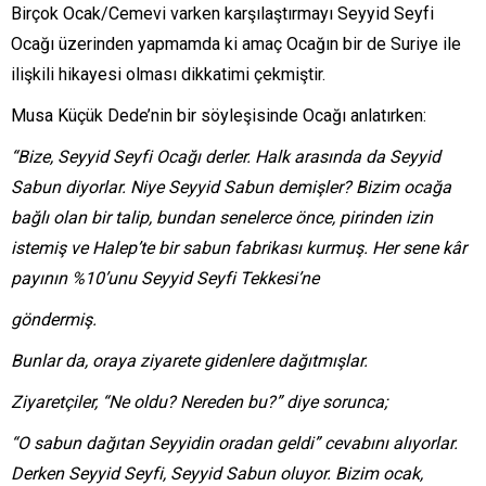
Birçok Ocak/Cemevi varken karşılaştırmayı Seyyid Seyfi
Ocağı üzerinden yapmamda ki amaç Ocağın bir de Suriye ile
ilişkili hikayesi olması dikkatimi çekmiştir.
Musa Küçük Dede’nin bir söyleşisinde Ocağı anlatırken:
“Bize, Seyyid Seyfi Ocağı derler. Halk arasında da Seyyid
Sabun diyorlar. Niye Seyyid Sabun demişler? Bizim ocağa
bağlı olan bir talip, bundan senelerce önce, pirinden izin
istemiş ve Halep’te bir sabun fabrikası kurmuş. Her sene kâr
payının %10’unu Seyyid Seyfi Tekkesi’ne
göndermiş.
Bunlar da, oraya ziyarete gidenlere dağıtmışlar.
Ziyaretçiler, “Ne oldu? Nereden bu?” diye sorunca;
“O sabun dağıtan Seyyidin oradan geldi” cevabını alıyorlar.
Derken Seyyid Seyfi, Seyyid Sabun oluyor. Bizim ocak,