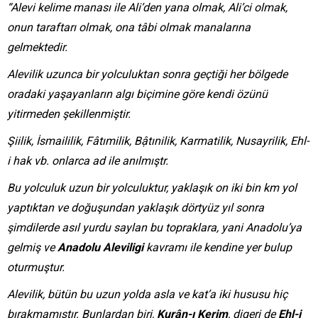
“Alevi kelime manası ile Ali’den yana olmak, Ali’ci olmak,
onun taraftarı olmak, ona tâbi olmak manalarına
gelmektedir.
Alevilik uzunca bir yolculuktan sonra geçtiği her bölgede
oradaki yaşayanların algı biçimine göre kendi özünü
yitirmeden şekillenmiştir.
Şiilik, İsmaililik, Fâtımilik, Bậtınilik, Karmatilik, Nusayrilik, Ehl-
i hak vb. onlarca ad ile anılmıştr.
Bu yolculuk uzun bir yolculuktur, yaklaşık on iki bin km yol
yaptıktan ve doğuşundan yaklaşık dörtyüz yıl sonra
şimdilerde asıl yurdu saylan bu topraklara, yani Anadolu’ya
gelmiş ve
Anadolu Aleviligi
kavramı ile kendine yer bulup
oturmuştur.
Alevilik, bütün bu uzun yolda asla ve kat’a iki hususu hiç
bırakmamıştır. Bunlardan biri,
Kurân-ı Kerim
, digeri de
Ehl-i