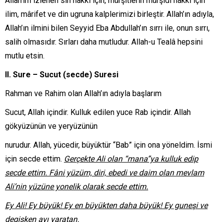
Allah’ım izlenen sin hakkı için, mürşitlerin mürşidi hakkı için
ilim, mârifet ve din ugruna kalplerimizi birleştir. Allah’ın adıyla,
Allah’ın ilmini bilen Seyyid Eba Abdullah’ın sırrı ile, onun sırrı,
salih olmasıdır. Sırları daha mutludur. Allah-u Tealâ hepsini
mutlu etsin.
II. Sure – Sucut (secde) Suresi
Rahman ve Rahim olan Allah’ın adıyla başlarım
Sucut, Allah içindir. Kulluk edilen yuce Rab içindir. Allah
gökyüzünün ve yeryüzünün
nurudur. Allah, yücedir, büyüktür “Bab” için ona yöneldim. İsmi
için secde ettim.
Gerçekte Ali olan “mana”ya kulluk edip
secde ettim. Fâni yüzüm, diri, ebedi ve daim olan mevlam
Ali’nin yüzüne yonelik olarak secde ettim.
Ey Ali! Ey büyük! Ey en büyükten daha büyük! Ey guneşi ve
degişken ayı yaratan.