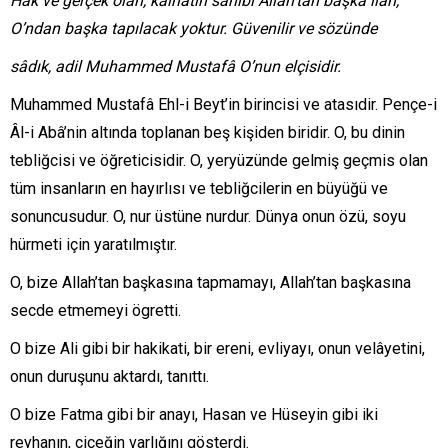
Hak ve gerçek olan, kâinatın sahibi Allah’tan başka ilah,
O’ndan başka tapılacak yoktur. Güvenilir ve sözünde
sâdık, adil Muhammed Mustafâ O’nun elçisidir.
Muhammed Mustafâ Ehl-i Beyt’in birincisi ve atasıdir. Pençe-i
Âl-i Abâ’nin altında toplanan beş kişiden biridir. O, bu dinin
tebliğcisi ve öğreticisidir. O, yeryüzünde gelmiş geçmis olan
tüm insanların en hayırlısı ve tebliğcilerin en büyüğü ve
sonuncusudur. O, nur üstüne nurdur. Dünya onun özü, soyu
hürmeti için yaratılmıştır.
O, bize Allah’tan başkasına tapmamayı, Allah’tan başkasına
secde etmemeyi ögretti.
O bize Ali gibi bir hakikati, bir ereni, evliyayı, onun velâyetini,
onun duruşunu aktardı, tanıttı.
O bize Fatma gibi bir anayı, Hasan ve Hüseyin gibi iki
reyhanın, çiçeğin varlığını gösterdi.