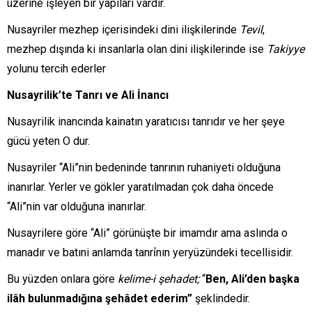
üzerine işleyen bir yapıları vardir.
Nusayriler mezhep içerisindeki dini ilişkilerinde
Tevil
,
mezhep dışında ki insanlarla olan dini ilişkilerinde ise
Takiyye
yolunu tercih ederler
Nusayrilik’te Tanrı ve Ali İnancı
Nusayrilik inancında kainatın yaratıcısı tanrıdır ve her şeye
gücü yeten O dur.
Nusayriler “Ali”nin bedeninde tanrının ruhaniyeti olduğuna
inanırlar. Yerler ve gökler yaratılmadan çok daha öncede
“Ali”nin var olduğuna inanırlar.
Nusayrilere göre “Ali” görünüşte bir imamdır ama aslında o
manadır ve batıni anlamda tanrỉnın yeryüzündeki tecellisidir.
Bu yüzden onlara göre
kelime-i şehadet;
“
Ben, Ali’den başka
ilâh bulunmadığına şehâdet ederim”
şeklindedir.