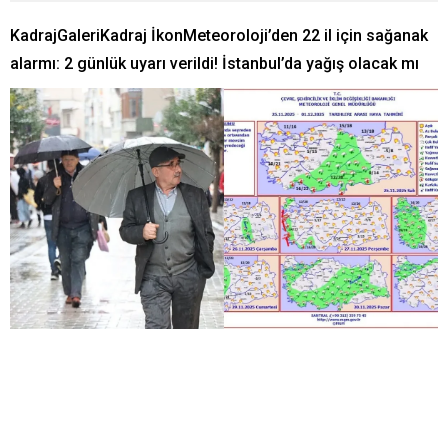
KadrajGaleriKadraj İkonMeteoroloji’den 22 il için sağanak
alarmı: 2 günlük uyarı verildi! İstanbul’da yağış olacak mı