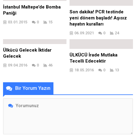
İstanbul Maltepe’de Bomba
Son dakika! PCR testinde
Paniği
yeni dönem başladı! Aşısız
03.01.2015
0
15
hayatın kuralları
06.09.2021
0
24
Ülkücü Gelecek İktidar
ÜLKÜCÜ İrade Mutlaka
Gelecek
Tecelli Edecektir
09.04.2016
0
46
18.05.2016
0
13
Bir Yorum Yazın