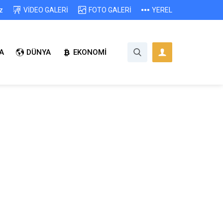
z
VİDEO GALERİ
FOTO GALERİ
YEREL
A
DÜNYA
EKONOMİ