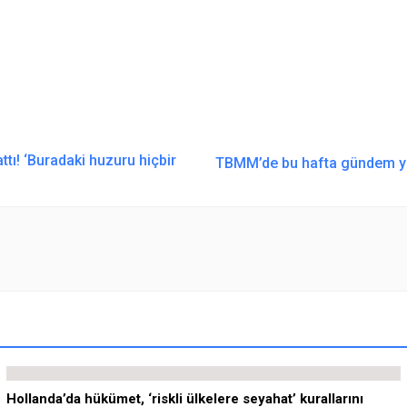
attı! ‘Buradaki huzuru hiçbir
TBMM’de bu hafta gündem yo
Hollanda’da hükümet, ‘riskli ülkelere seyahat’ kurallarını