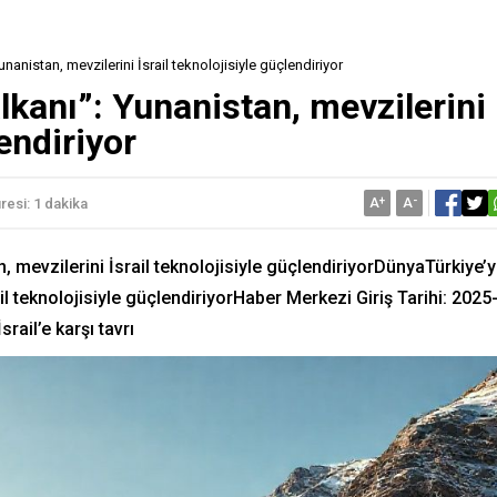
Yunanistan, mevzilerini İsrail teknolojisiyle güçlendiriyor
alkanı”: Yunanistan, mevzilerini
lendiriyor
A
+
A
-
esi: 1 dakika
n, mevzilerini İsrail teknolojisiyle güçlendiriyorDünyaTürkiye’
ail teknolojisiyle güçlendiriyorHaber Merkezi Giriş Tarihi: 2025
rail’e karşı tavrı