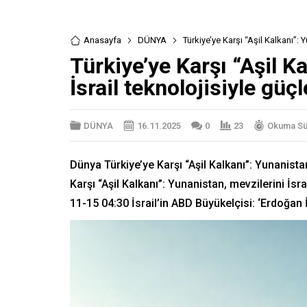
Anasayfa
DÜNYA
Türkiye’ye Karşı “Aşil Kalkanı”: 
Türkiye’ye Karşı “Aşil K
İsrail teknolojisiyle güç
DÜNYA
16.11.2025
0
23
Okuma Sür
Dünya Türkiye’ye Karşı “Aşil Kalkanı”: Yunanista
Karşı “Aşil Kalkanı”: Yunanistan, mevzilerini İsr
11-15 04:30 İsrail’in ABD Büyükelçisi: ‘Erdoğan İs