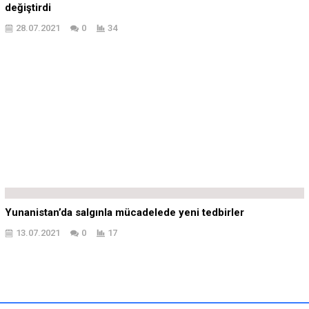
değiştirdi
28.07.2021
0
34
Yunanistan’da salgınla mücadelede yeni tedbirler
13.07.2021
0
17