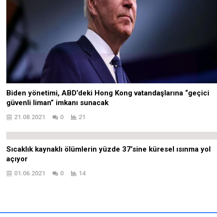
Biden yönetimi, ABD’deki Hong Kong vatandaşlarına “geçici
güvenli liman” imkanı sunacak
21.08.2021
0
21
Sıcaklık kaynaklı ölümlerin yüzde 37’sine küresel ısınma yol
açıyor
01.06.2021
0
14