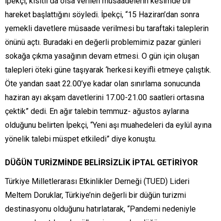
İpekçi, kısıtlı da olsa verilen müsaadelerin kesimde bir
hareket başlattığını söyledi. İpekçi, “15 Haziran’dan sonra
yemekli davetlere müsaade verilmesi bu taraftaki taleplerin
önünü açtı. Buradaki en değerli problemimiz pazar günleri
sokağa çıkma yasağının devam etmesi. O gün için oluşan
talepleri öteki güne taşıyarak ‘herkesi keyifli etmeye çalıştık.
Öte yandan saat 22.00’ye kadar olan sınırlama sonucunda
haziran ayı akşam davetlerini 17.00-21.00 saatleri ortasına
çektik” dedi. En ağır talebin temmuz- ağustos aylarına
olduğunu belirten İpekçi, “Yeni aşı muahedeleri da eylül ayına
yönelik talebi müspet etkiledi” diye konuştu.
DÜĞÜN TURİZMİNDE BELİRSİZLİK İPTAL GETİRİYOR
Türkiye Milletlerarası Etkinlikler Derneği (TUED) Lideri
Meltem Doruklar, Türkiye’nin değerli bir düğün turizmi
destinasyonu olduğunu hatırlatarak, “Pandemi nedeniyle