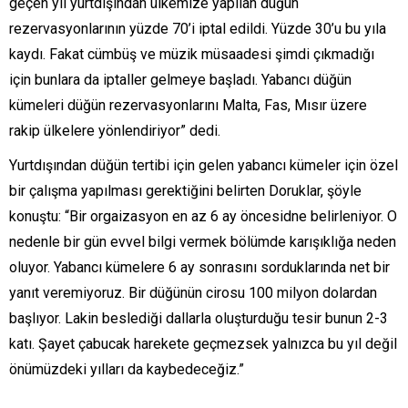
geçen yıl yurtdışından ülkemize yapılan düğün
rezervasyonlarının yüzde 70’i iptal edildi. Yüzde 30’u bu yıla
kaydı. Fakat cümbüş ve müzik müsaadesi şimdi çıkmadığı
için bunlara da iptaller gelmeye başladı. Yabancı düğün
kümeleri düğün rezervasyonlarını Malta, Fas, Mısır üzere
rakip ülkelere yönlendiriyor” dedi.
Yurtdışından düğün tertibi için gelen yabancı kümeler için özel
bir çalışma yapılması gerektiğini belirten Doruklar, şöyle
konuştu: “Bir orgaizasyon en az 6 ay öncesidne belirleniyor. O
nedenle bir gün evvel bilgi vermek bölümde karışıklığa neden
oluyor. Yabancı kümelere 6 ay sonrasını sorduklarında net bir
yanıt veremiyoruz. Bir düğünün cirosu 100 milyon dolardan
başlıyor. Lakin beslediği dallarla oluşturduğu tesir bunun 2-3
katı. Şayet çabucak harekete geçmezsek yalnızca bu yıl değil
önümüzdeki yılları da kaybedeceğiz.”