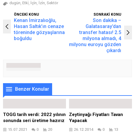
dugün
Etki̇
İçi̇n
İzi̇n
Sektör
,
,
,
,
ÖNCEKİ KONU
SONRAKİ KONU
Kenan İmirzalıoğlu,
Son dakika –
Hasan Saltık’ın cenaze
Galatasaray’dan
töreninde gözyaşlarına
transfer hatası! 2.5
boğuldu
milyona almadı, 4
milyonu euroyu gözden
çıkardı
Benzer Konular
TOGG tarih verdi: 2022 yılının
Zeytinyağı Fiyatları Tavan
sonunda seri üretime hazırız
Yapacak
15.07.2021
0
20
26.12.2014
0
13