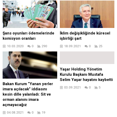
İklim değişikliğinde küresel
Şans oyunları ödemelerinde
işbirliği şart
komisyon oranları
18.09.2021
0
25
10.03.2020
0
290
Yaşar Holding Yönetim
Kurulu Başkanı Mustafa
Selim Yaşar hayatını kaybetti
Bakan Kurum “Yanan yerler
03.09.2021
0
5
imara açılacak” iddiasını
kesin dille yalanladı: Sit ve
orman alanını imara
açmayacağız
04.08.2021
0
19