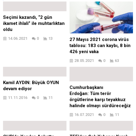
Seçimi kazandı, “2 gün
ikamet ihlali” ile muhtarlıktan
oldu
14.06.2021
0
13
27 Mayıs 2021 corona virüs
tablosu: 183 can kaybı, 8 bin
426 yeni vaka
28.05.2021
0
63
Kamil AYDIN: Büyük OYUN
Cumhurbaşkanı
devam ediyor
Erdoğan: Tüm terör
11.11.2016
0
11
örgütlerine karşı teyakkuz
halinde olmayı sürdüreceğiz
16.07.2021
0
11