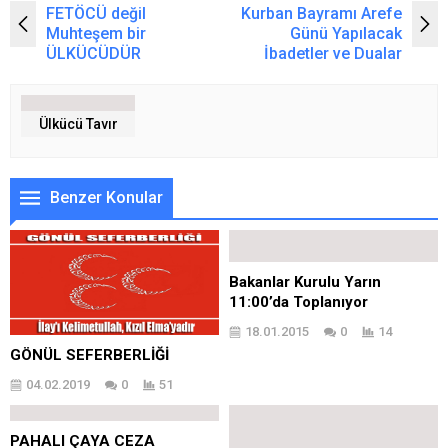
FETÖCÜ değil
Kurban Bayramı Arefe
Muhteşem bir
Günü Yapılacak
ÜLKÜCÜDÜR
İbadetler ve Dualar
Ülkücü Tavır
Benzer Konular
Bakanlar Kurulu Yarın
11:00’da Toplanıyor
18.01.2015
0
14
GÖNÜL SEFERBERLİĞİ
04.02.2019
0
51
PAHALI ÇAYA CEZA