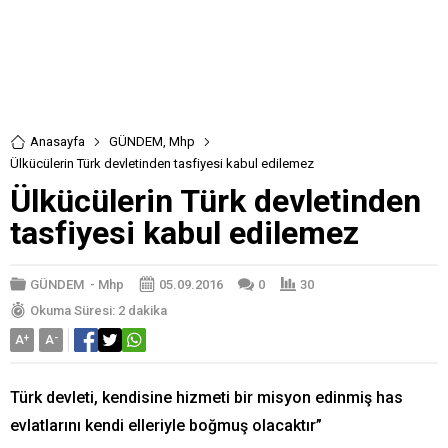
Anasayfa
GÜNDEM
,
Mhp
Ülkücülerin Türk devletinden tasfiyesi kabul edilemez
Ülkücülerin Türk devletinden
tasfiyesi kabul edilemez
GÜNDEM
-
Mhp
05.09.2016
0
30
Okuma Süresi: 2 dakika
A
+
A
-
Türk devleti, kendisine hizmeti bir misyon edinmiş has
evlatlarını kendi elleriyle boğmuş olacaktır”