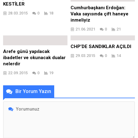
KESTİLER
Cumhurbaşkanı Erdoğan:
28.03.2015
0
18
Vaka sayısında çift haneye
inmeliyiz
21.06.2021
0
21
CHP’DE SANDIKLAR AÇILDI
Arefe günü yapılacak
29.03.2015
0
14
ibadetler ve okunacak dualar
nelerdir
22.09.2015
0
19
Bir Yorum Yazın