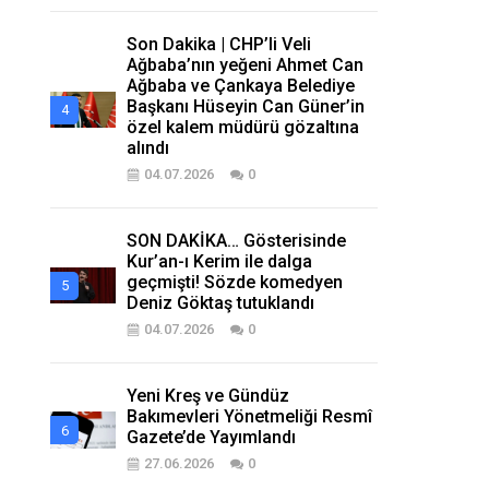
Son Dakika | CHP’li Veli
Ağbaba’nın yeğeni Ahmet Can
Ağbaba ve Çankaya Belediye
Başkanı Hüseyin Can Güner’in
özel kalem müdürü gözaltına
alındı
04.07.2026
0
SON DAKİKA… Gösterisinde
Kur’an-ı Kerim ile dalga
geçmişti! Sözde komedyen
Deniz Göktaş tutuklandı
04.07.2026
0
Yeni Kreş ve Gündüz
Bakımevleri Yönetmeliği Resmî
Gazete’de Yayımlandı
27.06.2026
0