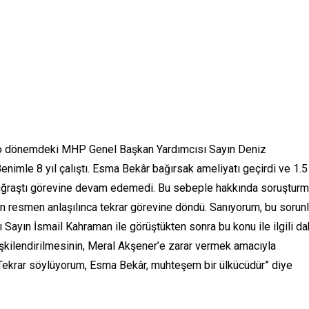
n o dönemdeki MHP Genel Başkan Yardımcısı Sayın Deniz
 Benimle 8 yıl çalıştı. Esma Bekâr bağırsak ameliyatı geçirdi ve 1.5
le uğraştı görevine devam edemedi. Bu sebeple hakkında soruştur
an resmen anlaşılınca tekrar görevine döndü. Sanıyorum, bu sorunl
 Sayın İsmail Kahraman ile görüştükten sonra bu konu ile ilgili d
 ilişkilendirilmesinin, Meral Akşener’e zarar vermek amacıyla
ır. Tekrar söylüyorum, Esma Bekâr, muhteşem bir ülkücüdür” diye