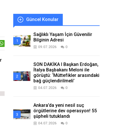
Güncel Konular
Sağlıklı Yaşam İçin Güvenilir
Bilginin Adresi
09.07.2026
0
r
SON DAKİKA I Başkan Erdoğan,
İtalya Başbakanı Meloni ile
görüştü: ‘Müttefikler arasındaki
bağ güçlendirilmeli’
04.07.2026
0
Ankara’da yeni nesil suç
örgütlerine dev operasyon! 55
şüpheli tutuklandı
04.07.2026
0