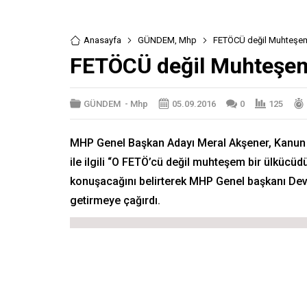
Anasayfa
GÜNDEM
,
Mhp
FETÖCÜ değil Muhteşe
FETÖCÜ değil Muhteşe
GÜNDEM
-
Mhp
05.09.2016
0
125
MHP Genel Başkan Adayı Meral Akşener, Kanun ha
ile ilgili “O FETÖ’cü değil muhteşem bir ülküc
konuşacağını belirterek MHP Genel başkanı Devl
getirmeye çağırdı.