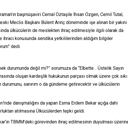
raman’ın başmüşaviri Cemal Öztaşile İhsan Özgen, Cemil Tutal,
 eski Meclis Başkanı Bülent Arınç döneminde işe alınan bir yakını
ında ülkücülerin de meslekten ihraç edilmesiyle ilgili olarak da
ihracı konusunda sendika yetkililerinden aldığım bilgiler
rum” dedi.
ek durumunda değil mi?” sorumuza da “Elbette… Üstelik Sayın
 arasında oluşan kardeşlik hukukunun parçası olmak üzere çok sıkı
rin durumunu, sanırım o da gündeme getirecektir ve ülkücülerin
’nde danışmalığını da yapan Esma Erdem Bekar açığa dahi
uktan atılmasına Ülkücülerden tepki geldi.
kar’in TBMM’deki görevinden ihraç edilmesinin duyulması üzerin