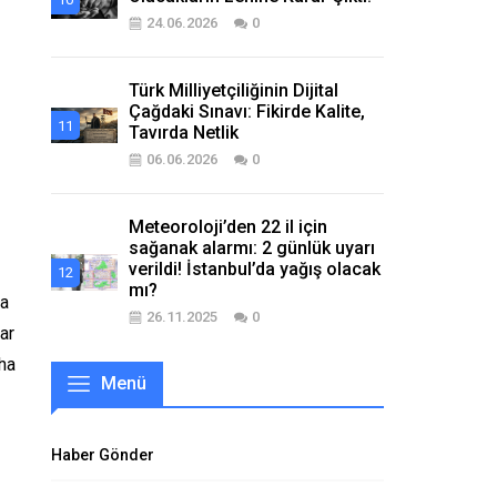
24.06.2026
0
Türk Milliyetçiliğinin Dijital
Çağdaki Sınavı: Fikirde Kalite,
Tavırda Netlik
06.06.2026
0
Meteoroloji’den 22 il için
sağanak alarmı: 2 günlük uyarı
verildi! İstanbul’da yağış olacak
mı?
ma
26.11.2025
0
ar
aha
Menü
Haber Gönder