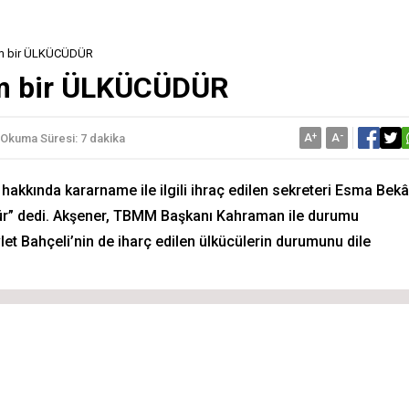
m bir ÜLKÜCÜDÜR
m bir ÜLKÜCÜDÜR
A
+
A
-
Okuma Süresi: 7 dakika
kkında kararname ile ilgili ihraç edilen sekreteri Esma Bekâ
üdür” dedi. Akşener, TBMM Başkanı Kahraman ile durumu
et Bahçeli’nin de iharç edilen ülkücülerin durumunu dile