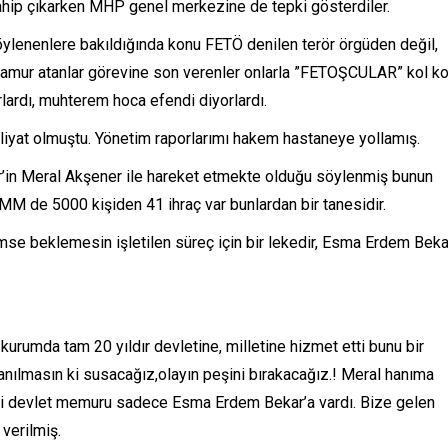
ip çıkarken MHP genel merkezine de tepki gösterdiler.
lenenlere bakıldığında konu FETÖ denilen terör örgüden değil,
 çamur atanlar görevine son verenler onlarla ”FETOŞCULAR” kol ko
ardı, muhterem hoca efendi diyorlardı.
at olmuştu. Yönetim raporlarımı hakem hastaneye yollamış.
r’in Meral Akşener ile hareket etmekte olduğu söylenmiş bunun
MM de 5000 kişiden 41 ihraç var bunlardan bir tanesidir.
imse beklemesin işletilen süreç için bir lekedir, Esma Erdem Beka
rumda tam 20 yıldır devletine, milletine hizmet etti bunu bir
ılmasın ki susacağız,olayın peşini bırakacağız.! Meral hanıma
ki devlet memuru sadece Esma Erdem Bekar’a vardı. Bize gelen
 verilmiş.