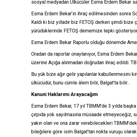
sosyal medyadan Ülkücüler Esma Erdem Bekar sah
Esma Erdem Bekar’ın ihraç edilmesinden sonra Söy
Kaldı ki biz yılladır biz FETOŞ derken şimdi bize
yürüdüklerinde FETOŞ dememize tepki gösteriyorl
Esma Erdem Bekar Raporlu olduğu dönemde Ameliy
Oradan da raporlar onaylanıyor, Esma Erdem Beka
üzerine Açığa alınmadan doğrudan ihraç edildi. TB
Bu yük bize ağır gelir yapılanlar kabullenmesini k
ülkücüdür, bunu cümle âlem bilir, Balgat’ta bilir…
Kanuni Haklarımı Arayacağım
Esma Erdem Bekar, 17 yıl TBMM’de 3 yılda başka ku
çırpıda yok sayılmasına müsaade etmeyeceğiz, san
yakın olan ve ona zarar verebilecekleri TBMM’de
bileğilere göre isim Balgat’tan nokta vuruşu olarak