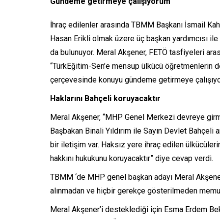
Gündeme getirmeye çalışıyorum
İhraç edilenler arasında TBMM Başkanı İsmail Kah
Hasan Erikli olmak üzere üç başkan yardımcısı ile
da bulunuyor. Meral Akşener, FETÖ tasfiyeleri aras
“TürkEğitim-Sen’e mensup ülkücü öğretmenlerin de 
çerçevesinde konuyu gündeme getirmeye çalışıyo
Haklarını Bahçeli koruyacaktır
Meral Akşener, “MHP Genel Merkezi devreye girm
Başbakan Binali Yıldırım ile Sayın Devlet Bahçeli
bir iletişim var. Haksız yere ihraç edilen ülkücüle
hakkını hukukunu koruyacaktır” diye cevap verdi.
TBMM ‘de MHP genel başkan adayı Meral Akşeneri
alınmadan ve hiçbir gerekçe gösterilmeden memurl
Meral Akşener’i desteklediği için Esma Erdem Be