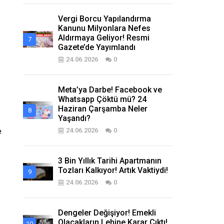
Vergi Borcu Yapılandırma
Kanunu Milyonlara Nefes
Aldırmaya Geliyor! Resmi
Gazete’de Yayımlandı
24.06.2026
0
Meta’ya Darbe! Facebook ve
Whatsapp Çöktü mü? 24
Haziran Çarşamba Neler
Yaşandı?
e
24.06.2026
0
3 Bin Yıllık Tarihi Apartmanın
Tozları Kalkıyor! Artık Vaktiydi!
24.06.2026
0
Dengeler Değişiyor! Emekli
Olacakların Lehine Karar Çıktı!