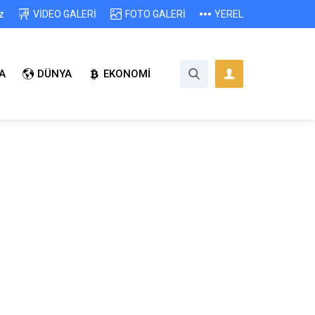
z
VİDEO GALERİ
FOTO GALERİ
YEREL
A
DÜNYA
EKONOMİ