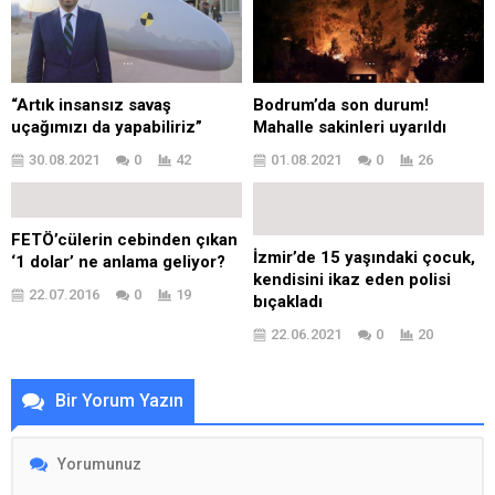
“Artık insansız savaş
Bodrum’da son durum!
uçağımızı da yapabiliriz”
Mahalle sakinleri uyarıldı
30.08.2021
0
42
01.08.2021
0
26
FETÖ’cülerin cebinden çıkan
İzmir’de 15 yaşındaki çocuk,
‘1 dolar’ ne anlama geliyor?
kendisini ikaz eden polisi
22.07.2016
0
19
bıçakladı
22.06.2021
0
20
Bir Yorum Yazın