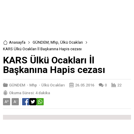
Anasayfa
GÜNDEM
,
Mhp
,
Ülkü Ocakları
KARS Ülkü Ocakları İl Başkanına Hapis cezası
KARS Ülkü Ocakları İl
Başkanına Hapis cezası
GÜNDEM
-
Mhp
-
Ülkü Ocakları
26.05.2016
0
22
Okuma Süresi: 4 dakika
A
+
A
-