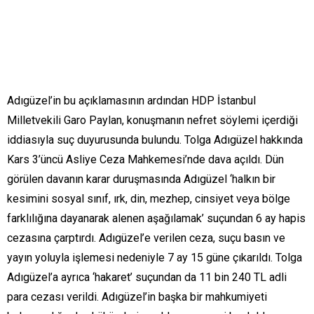
Adıgüzel’in bu açıklamasının ardından HDP İstanbul
Milletvekili Garo Paylan, konuşmanın nefret söylemi içerdiği
iddiasıyla suç duyurusunda bulundu. Tolga Adıgüzel hakkında
Kars 3’üncü Asliye Ceza Mahkemesi’nde dava açıldı. Dün
görülen davanın karar duruşmasında Adıgüzel ‘halkın bir
kesimini sosyal sınıf, ırk, din, mezhep, cinsiyet veya bölge
farklılığına dayanarak alenen aşağılamak’ suçundan 6 ay hapis
cezasına çarptırdı. Adıgüzel’e verilen ceza, suçu basın ve
yayın yoluyla işlemesi nedeniyle 7 ay 15 güne çıkarıldı. Tolga
Adıgüzel’a ayrıca ‘hakaret’ suçundan da 11 bin 240 TL adli
para cezası verildi. Adıgüzel’in başka bir mahkumiyeti