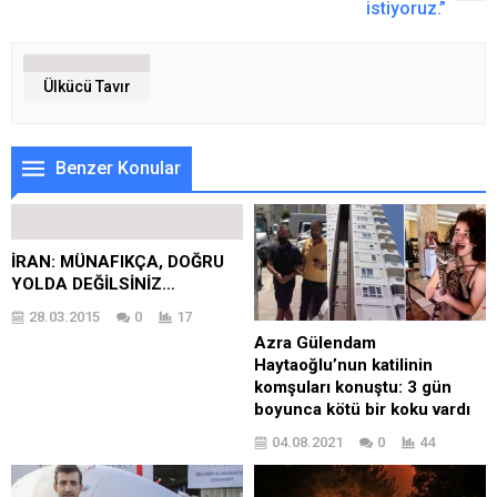
istiyoruz.”
Ülkücü Tavır
Benzer Konular
İRAN: MÜNAFIKÇA, DOĞRU
YOLDA DEĞİLSİNİZ…
28.03.2015
0
17
Azra Gülendam
Haytaoğlu’nun katilinin
komşuları konuştu: 3 gün
boyunca kötü bir koku vardı
04.08.2021
0
44