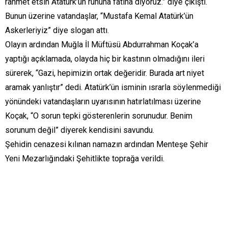
rahmet etsin Atatürk’ün ruhuna fatiha diyoruz.” diye çıkıştı.
Bunun üzerine vatandaşlar, “Mustafa Kemal Atatürk’ün
Askerleriyiz” diye slogan attı.
Olayın ardından Muğla İl Müftüsü Abdurrahman Koçak’a
yaptığı açıklamada, olayda hiç bir kastının olmadığını ileri
sürerek, “Gazi, hepimizin ortak değeridir. Burada art niyet
aramak yanlıştır” dedi. Atatürk’ün isminin ısrarla söylenmediği
yönündeki vatandaşların uyarısının hatırlatılması üzerine
Koçak, “O sorun tepki gösterenlerin sorunudur. Benim
sorunum değil” diyerek kendisini savundu.
Şehidin cenazesi kılınan namazın ardından Menteşe Şehir
Yeni Mezarlığındaki Şehitlikte toprağa verildi.