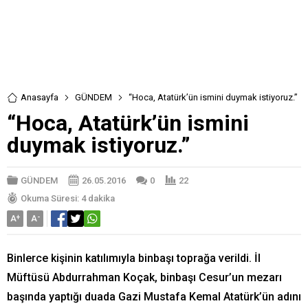
Anasayfa
GÜNDEM
“Hoca, Atatürk’ün ismini duymak istiyoruz.”
“Hoca, Atatürk’ün ismini
duymak istiyoruz.”
GÜNDEM
26.05.2016
0
22
Okuma Süresi: 4 dakika
A
+
A
-
Binlerce kişinin katılımıyla binbaşı toprağa verildi. İl
Müftüsü Abdurrahman Koçak, binbaşı Cesur’un mezarı
başında yaptığı duada Gazi Mustafa Kemal Atatürk’ün adını