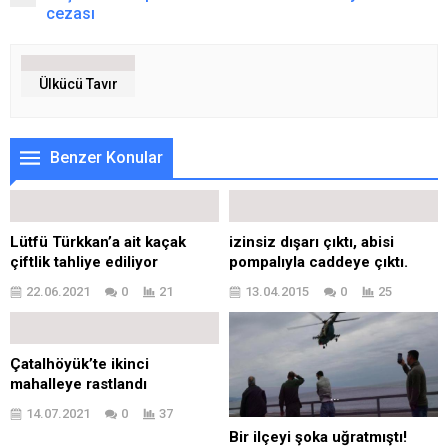
cezası
Ülkücü Tavır
Benzer Konular
Lütfü Türkkan’a ait kaçak
izinsiz dışarı çıktı, abisi
çiftlik tahliye ediliyor
pompalıyla caddeye çıktı.
22.06.2021
0
21
13.04.2015
0
25
Çatalhöyük’te ikinci
mahalleye rastlandı
14.07.2021
0
37
Bir ilçeyi şoka uğratmıştı!