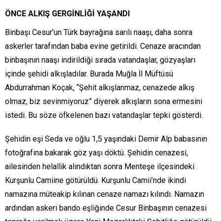
ÖNCE ALKIŞ GERGİNLİĞİ YAŞANDI
Binbaşı Cesur’un Türk bayrağına sarılı naaşı, daha sonra
askerler tarafından baba evine getirildi. Cenaze aracından
binbaşının naaşı indirildiği sırada vatandaşlar, gözyaşları
içinde şehidi alkışladılar. Burada Muğla İl Müftüsü
Abdurrahman Koçak, “Şehit alkışlanmaz, cenazede alkış
olmaz, biz sevinmiyoruz” diyerek alkışların sona ermesini
istedi. Bu söze öfkelenen bazı vatandaşlar tepki gösterdi.
Şehidin eşi Seda ve oğlu 1,5 yaşındaki Demir Alp babasının
fotoğrafına bakarak göz yaşı döktü. Şehidin cenazesi,
ailesinden helallik alındıktan sonra Menteşe ilçesindeki
Kurşunlu Camiine götürüldü. Kurşunlu Camii’nde ikindi
namazına müteakip kılınan cenaze namazı kılındı. Namazın
ardından askeri bando eşliğinde Cesur Binbaşının cenazesi