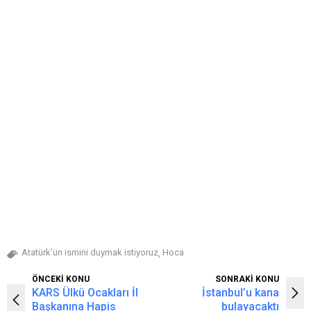
Atatürk’ün ismini duymak istiyoruz
Hoca
,
ÖNCEKİ KONU
SONRAKİ KONU
KARS Ülkü Ocakları İl
İstanbul’u kana
Başkanına Hapis
bulayacaktı