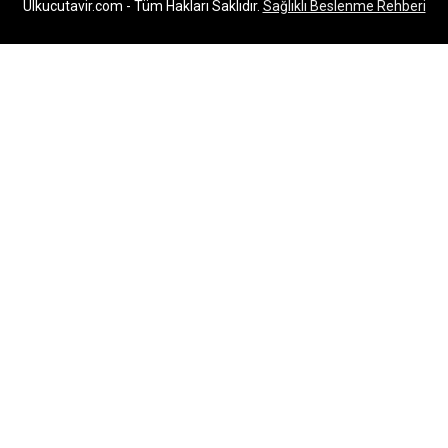
Ulkucutavir.com - Tüm Hakları Saklıdır.
Sağlıklı Beslenme Rehberi