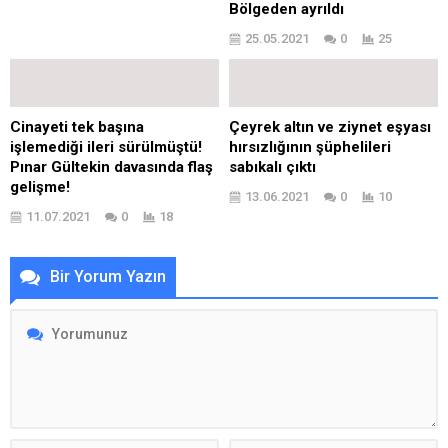
Bölgeden ayrıldı
25.05.2021
0
25
Cinayeti tek başına
Çeyrek altın ve ziynet eşyası
işlemediği ileri sürülmüştü!
hırsızlığının şüphelileri
Pınar Gültekin davasında flaş
sabıkalı çıktı
gelişme!
13.06.2021
0
10
11.07.2021
0
18
Bir Yorum Yazın