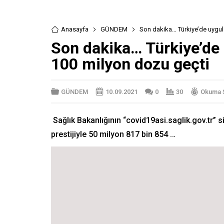
Anasayfa
GÜNDEM
Son dakika… Türkiye’de uygul
Son dakika… Türkiye’de 
100 milyon dozu geçti
GÜNDEM
10.09.2021
0
30
Okuma S
Sağlık Bakanlığının “covid19asi.saglik.gov.tr” s
prestijiyle 50 milyon 817 bin 854 …