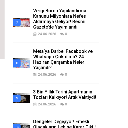
Vergi Borcu Yapılandırma
Kanunu Milyonlara Nefes
Aldırmaya Geliyor! Resmi
Gazete’de Yayımlandı
24.06.2026
0
Meta’ya Darbe! Facebook ve
Whatsapp Çöktü mü? 24
Haziran Çarşamba Neler
Yaşandı?
24.06.2026
0
3 Bin Yıllık Tarihi Apartmanın
Tozları Kalkıyor! Artık Vaktiydi!
24.06.2026
0
Dengeler Değişiyor! Emekli
Olacakların Lehine Karar Çıktı!