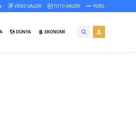
z
VİDEO GALERİ
FOTO GALERİ
YEREL
A
DÜNYA
EKONOMİ