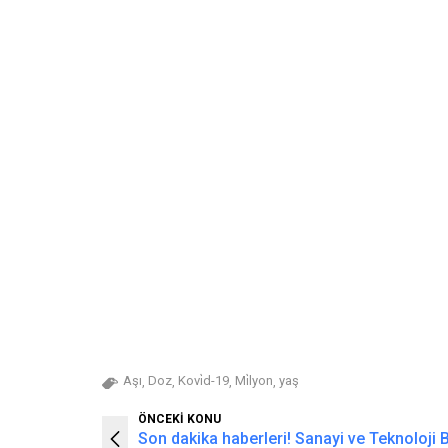
Aşı
Doz
Kovi̇d-19
Mi̇lyon
yaş
,
,
,
,
ÖNCEKİ KONU
Son dakika haberleri! Sanayi ve Teknoloji 