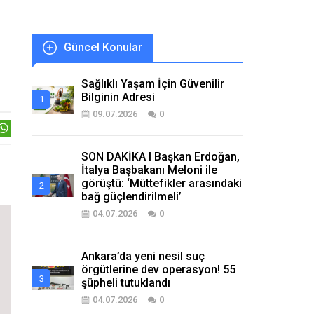
Güncel Konular
Sağlıklı Yaşam İçin Güvenilir
Bilginin Adresi
09.07.2026
0
SON DAKİKA I Başkan Erdoğan,
İtalya Başbakanı Meloni ile
görüştü: ‘Müttefikler arasındaki
bağ güçlendirilmeli’
04.07.2026
0
Ankara’da yeni nesil suç
örgütlerine dev operasyon! 55
şüpheli tutuklandı
04.07.2026
0