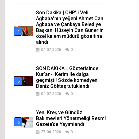
Son Dakika | CHP’li Veli
Ağbaba’nın yeğeni Ahmet Can
Ağbaba ve Çankaya Belediye
Başkanı Hüseyin Can Güner’in
özel kalem müdürü gözaltına
alındı
04.07.2026
0
SON DAKİKA… Gösterisinde
Kur’an-ı Kerim ile dalga
geçmişti! Sözde komedyen
Deniz Göktaş tutuklandı
04.07.2026
0
Yeni Kreş ve Gündüz
Bakımevleri Yönetmeliği Resmî
Gazete’de Yayımlandı
27.06.2026
0