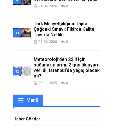
24.06.2026
0
Türk Milliyetçiliğinin Dijital
Çağdaki Sınavı: Fikirde Kalite,
Tavırda Netlik
06.06.2026
0
Meteoroloji’den 22 il için
sağanak alarmı: 2 günlük uyarı
verildi! İstanbul’da yağış olacak
mı?
26.11.2025
0
Menü
Haber Gönder