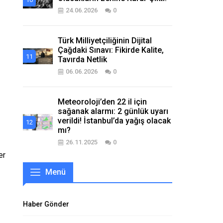
24.06.2026
0
Türk Milliyetçiliğinin Dijital
Çağdaki Sınavı: Fikirde Kalite,
Tavırda Netlik
06.06.2026
0
Meteoroloji’den 22 il için
sağanak alarmı: 2 günlük uyarı
verildi! İstanbul’da yağış olacak
mı?
26.11.2025
0
er
Menü
Haber Gönder