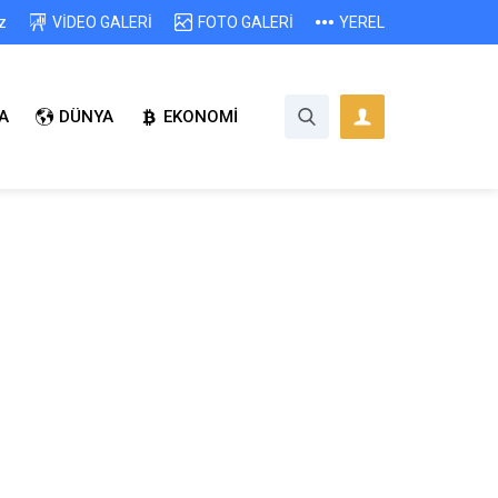
z
VİDEO GALERİ
FOTO GALERİ
YEREL
A
DÜNYA
EKONOMİ