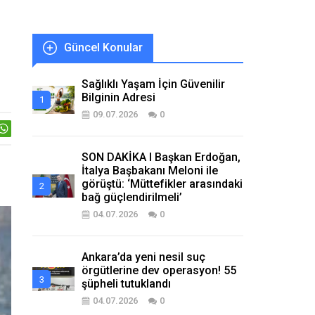
Güncel Konular
Sağlıklı Yaşam İçin Güvenilir
Bilginin Adresi
09.07.2026
0
SON DAKİKA I Başkan Erdoğan,
İtalya Başbakanı Meloni ile
görüştü: ‘Müttefikler arasındaki
bağ güçlendirilmeli’
04.07.2026
0
Ankara’da yeni nesil suç
örgütlerine dev operasyon! 55
şüpheli tutuklandı
04.07.2026
0