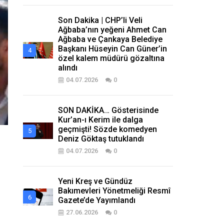
Son Dakika | CHP’li Veli
Ağbaba’nın yeğeni Ahmet Can
Ağbaba ve Çankaya Belediye
Başkanı Hüseyin Can Güner’in
özel kalem müdürü gözaltına
alındı
04.07.2026
0
SON DAKİKA… Gösterisinde
Kur’an-ı Kerim ile dalga
geçmişti! Sözde komedyen
Deniz Göktaş tutuklandı
04.07.2026
0
Yeni Kreş ve Gündüz
Bakımevleri Yönetmeliği Resmî
Gazete’de Yayımlandı
27.06.2026
0