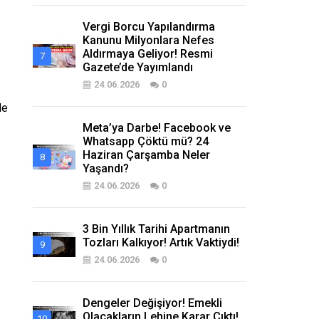
Vergi Borcu Yapılandırma
Kanunu Milyonlara Nefes
Aldırmaya Geliyor! Resmi
Gazete’de Yayımlandı
24.06.2026
0
le
Meta’ya Darbe! Facebook ve
Whatsapp Çöktü mü? 24
Haziran Çarşamba Neler
Yaşandı?
24.06.2026
0
3 Bin Yıllık Tarihi Apartmanın
Tozları Kalkıyor! Artık Vaktiydi!
24.06.2026
0
Dengeler Değişiyor! Emekli
Olacakların Lehine Karar Çıktı!