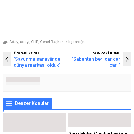
Aday
adayı
CHP
Genel Başkan
kılıçdaroğlu
,
,
,
,
ÖNCEKİ KONU
SONRAKİ KONU
‘Savunma sanayiinde
‘Sabahtan beri car car
dünya markası olduk’
car…’
Benzer Konular
Son dakika: Cumhurbaşkanı