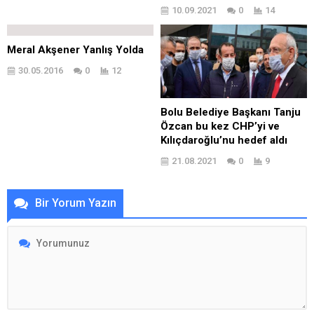
10.09.2021
0
14
Meral Akşener Yanlış Yolda
30.05.2016
0
12
Bolu Belediye Başkanı Tanju
Özcan bu kez CHP’yi ve
Kılıçdaroğlu’nu hedef aldı
21.08.2021
0
9
Bir Yorum Yazın