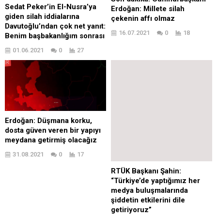
Sedat Peker’in El-Nusra’ya
Erdoğan: Millete silah
giden silah iddialarına
çekenin affı olmaz
Davutoğlu’ndan çok net yanıt:
16.07.2021
0
18
Benim başbakanlığım sonrası
01.06.2021
0
27
Erdoğan: Düşmana korku,
dosta güven veren bir yapıyı
meydana getirmiş olacağız
31.08.2021
0
17
RTÜK Başkanı Şahin:
“Türkiye’de yaptığımız her
medya buluşmalarında
şiddetin etkilerini dile
getiriyoruz”