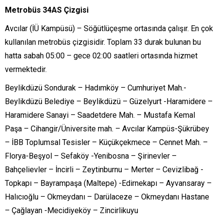
Metrobüs 34AS Çizgisi
Avcılar (İÜ Kampüsü) – Söğütlüçeşme ortasında çalışır. En çok
kullanılan metrobüs çizgisidir. Toplam 33 durak bulunan bu
hatta sabah 05:00 – gece 02:00 saatleri ortasında hizmet
vermektedir.
Beylikdüzü Sondurak – Hadımköy – Cumhuriyet Mah.-
Beylikdüzü Belediye – Beylikdüzü – Güzelyurt -Haramidere –
Haramidere Sanayi – Saadetdere Mah. – Mustafa Kemal
Paşa – Cihangir/Üniversite mah. – Avcılar Kampüs-Şükrübey
– İBB Toplumsal Tesisler – Küçükçekmece – Cennet Mah. –
Florya-Beşyol – Sefaköy -Yenibosna – Şirinevler –
Bahçelievler – İncirli – Zeytinburnu – Merter – Cevizlibağ -
Topkapı – Bayrampaşa (Maltepe) -Edirnekapı – Ayvansaray –
Halıcıoğlu – Okmeydanı – Darülaceze – Okmeydanı Hastane
– Çağlayan -Mecidiyeköy – Zincirlikuyu