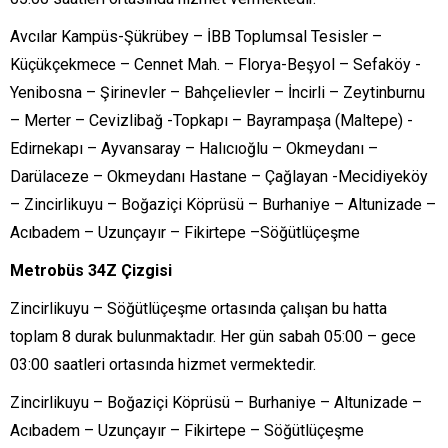
Avcılar Kampüs-Şükrübey – İBB Toplumsal Tesisler –
Küçükçekmece – Cennet Mah. – Florya-Beşyol – Sefaköy -
Yenibosna – Şirinevler – Bahçelievler – İncirli – Zeytinburnu
– Merter – Cevizlibağ -Topkapı – Bayrampaşa (Maltepe) -
Edirnekapı – Ayvansaray – Halıcıoğlu – Okmeydanı –
Darülaceze – Okmeydanı Hastane – Çağlayan -Mecidiyeköy
– Zincirlikuyu – Boğaziçi Köprüsü – Burhaniye – Altunizade –
Acıbadem – Uzunçayır – Fikirtepe –Söğütlüçeşme
Metrobüs 34Z Çizgisi
Zincirlikuyu – Söğütlüçeşme ortasında çalışan bu hatta
toplam 8 durak bulunmaktadır. Her gün sabah 05:00 – gece
03:00 saatleri ortasında hizmet vermektedir.
Zincirlikuyu – Boğaziçi Köprüsü – Burhaniye – Altunizade –
Acıbadem – Uzunçayır – Fikirtepe – Söğütlüçeşme