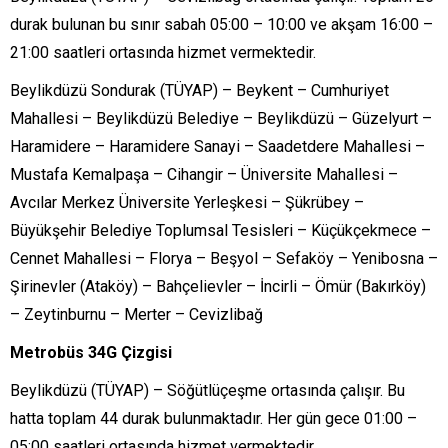
durak bulunan bu sınır sabah 05:00 – 10:00 ve akşam 16:00 –
21:00 saatleri ortasında hizmet vermektedir.
Beylikdüzü Sondurak (TÜYAP) – Beykent – Cumhuriyet
Mahallesi – Beylikdüzü Belediye – Beylikdüzü – Güzelyurt –
Haramidere – Haramidere Sanayi – Saadetdere Mahallesi –
Mustafa Kemalpaşa – Cihangir – Üniversite Mahallesi –
Avcılar Merkez Üniversite Yerleşkesi – Şükrübey –
Büyükşehir Belediye Toplumsal Tesisleri – Küçükçekmece –
Cennet Mahallesi – Florya – Beşyol – Sefaköy – Yenibosna –
Şirinevler (Ataköy) – Bahçelievler – İncirli – Ömür (Bakırköy)
– Zeytinburnu – Merter – Cevizlibağ
Metrobüs 34G Çizgisi
Beylikdüzü (TÜYAP) – Söğütlüçeşme ortasında çalışır. Bu
hatta toplam 44 durak bulunmaktadır. Her gün gece 01:00 –
05:00 saatleri ortasında hizmet vermektedir.