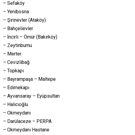
– Sefaköy
– Yenibosna
– Şirinevler (Ataköy)
– Bahçelievler
– İncirli – Ömür (Bakırköy)
– Zeytinburnu
– Merter
– Cevizlibağ
– Topkapı
– Bayrampaşa – Maltepe
– Edirnekapı
– Ayvansaray – Eyüpsultan
– Halıcıoğlu
– Okmeydanı
– Darülaceze – PERPA
– Okmeydanı Hastane