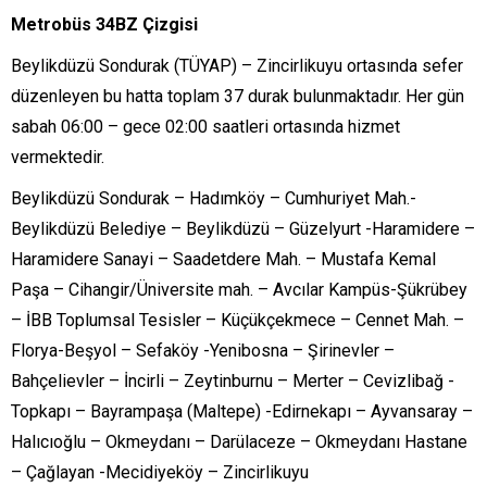
Metrobüs 34BZ Çizgisi
Beylikdüzü Sondurak (TÜYAP) – Zincirlikuyu ortasında sefer
düzenleyen bu hatta toplam 37 durak bulunmaktadır. Her gün
sabah 06:00 – gece 02:00 saatleri ortasında hizmet
vermektedir.
Beylikdüzü Sondurak – Hadımköy – Cumhuriyet Mah.-
Beylikdüzü Belediye – Beylikdüzü – Güzelyurt -Haramidere –
Haramidere Sanayi – Saadetdere Mah. – Mustafa Kemal
Paşa – Cihangir/Üniversite mah. – Avcılar Kampüs-Şükrübey
– İBB Toplumsal Tesisler – Küçükçekmece – Cennet Mah. –
Florya-Beşyol – Sefaköy -Yenibosna – Şirinevler –
Bahçelievler – İncirli – Zeytinburnu – Merter – Cevizlibağ -
Topkapı – Bayrampaşa (Maltepe) -Edirnekapı – Ayvansaray –
Halıcıoğlu – Okmeydanı – Darülaceze – Okmeydanı Hastane
– Çağlayan -Mecidiyeköy – Zincirlikuyu