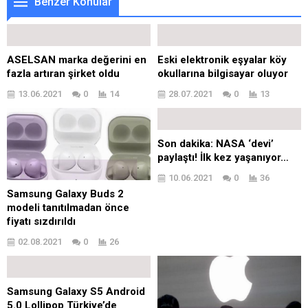
Benzer Konular
ASELSAN marka değerini en
Eski elektronik eşyalar köy
fazla artıran şirket oldu
okullarına bilgisayar oluyor
13.06.2021
0
14
28.07.2021
0
13
Son dakika: NASA ‘devi’
paylaştı! İlk kez yaşanıyor…
10.06.2021
0
36
Samsung Galaxy Buds 2
modeli tanıtılmadan önce
fiyatı sızdırıldı
02.08.2021
0
26
Samsung Galaxy S5 Android
5.0 Lollipop Türkiye’de