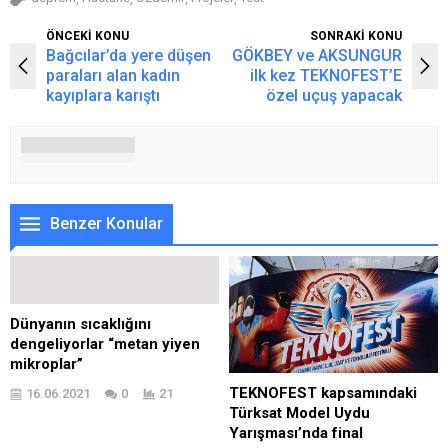
ÖNCEKİ KONU
SONRAKİ KONU
Bağcılar’da yere düşen
GÖKBEY ve AKSUNGUR
paraları alan kadın
ilk kez TEKNOFEST’E
kayıplara karıştı
özel uçuş yapacak
Benzer Konular
Dünyanın sıcaklığını
dengeliyorlar “metan yiyen
mikroplar”
TEKNOFEST kapsamındaki
16.06.2021
0
21
Türksat Model Uydu
Yarışması’nda final