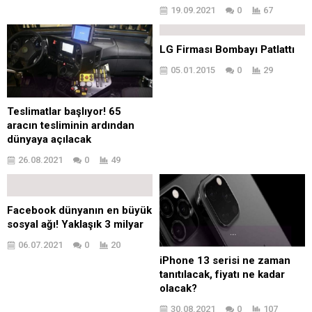
19.09.2021
0
67
LG Firması Bombayı Patlattı
05.01.2015
0
29
Teslimatlar başlıyor! 65
aracın tesliminin ardından
dünyaya açılacak
26.08.2021
0
49
Facebook dünyanın en büyük
sosyal ağı! Yaklaşık 3 milyar
06.07.2021
0
20
iPhone 13 serisi ne zaman
tanıtılacak, fiyatı ne kadar
olacak?
30.08.2021
0
107