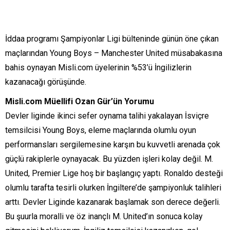
İddaa programı Şampiyonlar Ligi bülteninde günün öne çıkan
maçlarından Young Boys – Manchester United müsabakasına
bahis oynayan Misli.com üyelerinin %53’ü İngilizlerin
kazanacağı görüşünde.
Misli.com Müellifi Ozan Gür’ün Yorumu
Devler liginde ikinci sefer oynama talihi yakalayan İsviçre
temsilcisi Young Boys, eleme maçlarında olumlu oyun
performansları sergilemesine karşın bu kuvvetli arenada çok
güçlü rakiplerle oynayacak. Bu yüzden işleri kolay değil. M.
United, Premier Lige hoş bir başlangıç yaptı. Ronaldo desteği
olumlu tarafta tesirli olurken İngiltere’de şampiyonluk talihleri
arttı. Devler Liginde kazanarak başlamak son derece değerli.
Bu şuurla moralli ve öz inançlı M. United’ın sonuca kolay