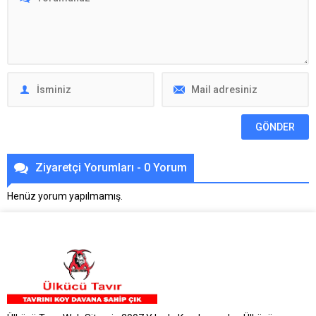
Ziyaretçi Yorumları - 0 Yorum
Henüz yorum yapılmamış.