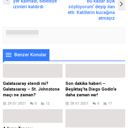
yer kalmadı, belediye
‘Bu kadar açık
izinleri kaldırdı
söylüyorum’ deyip ilan
etti: Katillerin kucağına
atmayız
Benzer Konular
Galatasaray elendi mi?
Son dakika haberi –
Galatasaray – St. Johnstone
Beşiktaş’ta Diego Godin’e
maçı ne zaman?
daha zaman var!
29.07.2021
0
12
28.07.2021
0
17