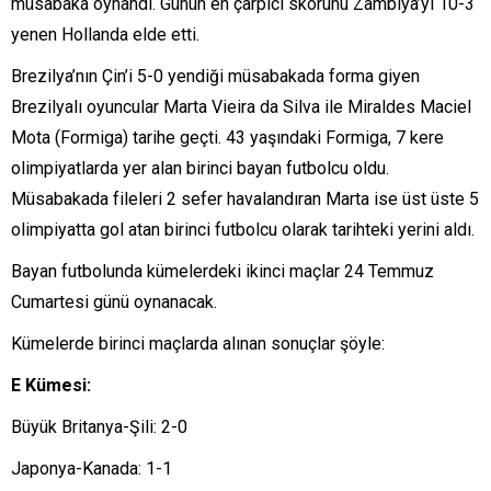
müsabaka oynandı. Günün en çarpıcı skorunu Zambiya’yı 10-3
yenen Hollanda elde etti.
Brezilya’nın Çin’i 5-0 yendiği müsabakada forma giyen
Brezilyalı oyuncular Marta Vieira da Silva ile Miraldes Maciel
Mota (Formiga) tarihe geçti. 43 yaşındaki Formiga, 7 kere
olimpiyatlarda yer alan birinci bayan futbolcu oldu.
Müsabakada fileleri 2 sefer havalandıran Marta ise üst üste 5
olimpiyatta gol atan birinci futbolcu olarak tarihteki yerini aldı.
Bayan futbolunda kümelerdeki ikinci maçlar 24 Temmuz
Cumartesi günü oynanacak.
Kümelerde birinci maçlarda alınan sonuçlar şöyle:
E Kümesi:
Büyük Britanya-Şili: 2-0
Japonya-Kanada: 1-1