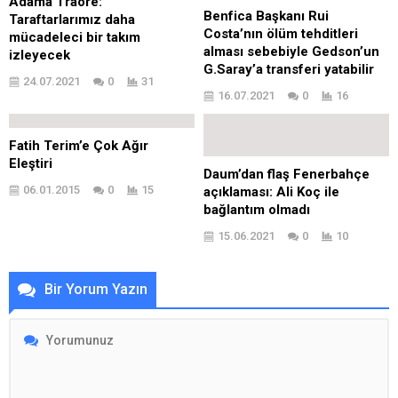
Adama Traore:
Benfica Başkanı Rui
Taraftarlarımız daha
Costa’nın ölüm tehditleri
mücadeleci bir takım
alması sebebiyle Gedson’un
izleyecek
G.Saray’a transferi yatabilir
24.07.2021
0
31
16.07.2021
0
16
Fatih Terim’e Çok Ağır
Eleştiri
Daum’dan flaş Fenerbahçe
06.01.2015
0
15
açıklaması: Ali Koç ile
bağlantım olmadı
15.06.2021
0
10
Bir Yorum Yazın