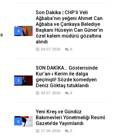
Son Dakika | CHP’li Veli
Ağbaba’nın yeğeni Ahmet Can
Ağbaba ve Çankaya Belediye
Başkanı Hüseyin Can Güner’in
da
özel kalem müdürü gözaltına
alındı
04.07.2026
0
SON DAKİKA… Gösterisinde
Kur’an-ı Kerim ile dalga
geçmişti! Sözde komedyen
Deniz Göktaş tutuklandı
04.07.2026
0
Yeni Kreş ve Gündüz
Bakımevleri Yönetmeliği Resmî
Gazete’de Yayımlandı
27.06.2026
0