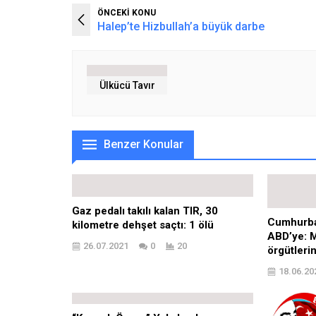
ÖNCEKİ KONU
Halep’te Hizbullah’a büyük darbe
Ülkücü Tavır
Benzer Konular
Gaz pedalı takılı kalan TIR, 30
Cumhurba
kilometre dehşet saçtı: 1 ölü
ABD’ye: M
26.07.2021
0
20
örgütlerin
18.06.20