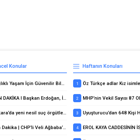
cel Konular
Haftanın Konuları
Sağlıklı Yaşam İçin Güvenilir Bilginin Adresi
SON DAKİKA I Başkan Erdoğan, İtalya Başbakanı Meloni ile görüştü: ‘Müttefikler arasındaki bağ güçlendirilmeli’
MHP’nin Vekil Sayısı 87 Ol
Ankara’da yeni nesil suç örgütlerine dev operasyon! 55 şüpheli tutuklandı
Son Dakika | CHP’li Veli Ağbaba’nın yeğeni Ahmet Can Ağbaba ve Çankaya Belediye Başkanı Hüseyin Can Güner’in özel kalem müdürü gözaltına alındı