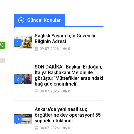
Güncel Konular
Sağlıklı Yaşam İçin Güvenilir
Bilginin Adresi
09.07.2026
0
SON DAKİKA I Başkan Erdoğan,
İtalya Başbakanı Meloni ile
görüştü: ‘Müttefikler arasındaki
bağ güçlendirilmeli’
04.07.2026
0
Ankara’da yeni nesil suç
örgütlerine dev operasyon! 55
şüpheli tutuklandı
04.07.2026
0