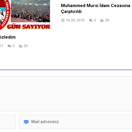
Muhammed Mursi İdam Cezasına
Çarptırıldı
16.05.2015
0
20
 özledim
17
0
55