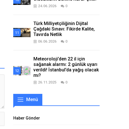
24.06.2026
0
Türk Milliyetçiliğinin Dijital
Çağdaki Sınavı: Fikirde Kalite,
Tavırda Netlik
06.06.2026
0
Meteoroloji’den 22 il için
sağanak alarmı: 2 günlük uyarı
verildi! İstanbul’da yağış olacak
mı?
26.11.2025
0
Menü
Haber Gönder