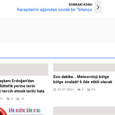
SONRAKİ KONU
Karayılan’ın ağzından sözde bir “bilanço
Son dakika… Meteoroloji bölge
şkanı Erdoğan’dan
bölge sıraladı! 6 ilde etkili olacak
üttefik yerine terör
23.07.2021
0
59
i tercih etmek tarihi hata
21
0
14