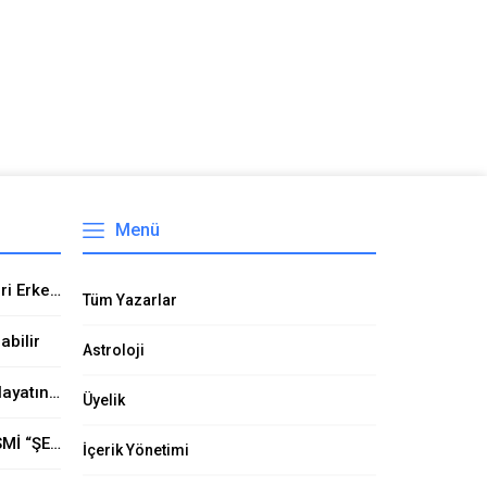
Menü
Öz Türkçe adlar Kız isimleri Erkek İsimleri GÖKTÜRK ADLARI Eski türk isimleri Ülkücü isimler Milliyetci isimler Bozkurt isimleri Öz Türk adları
Tüm Yazarlar
abilir
Astroloji
Uyuşturucu’dan 648 Kişi Hayatını Kaybetti
Üyelik
EROL KAYA CADDESİNİN İSMİ “ŞEHİT ÖMER HALİSDEMİR CADDESİ” Mİ OLUYOR?
İçerik Yönetimi