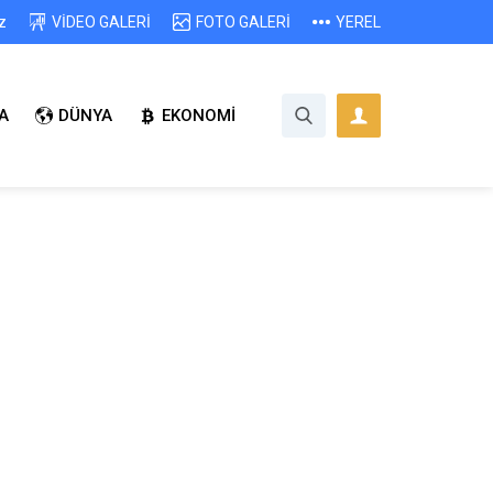
z
VİDEO GALERİ
FOTO GALERİ
YEREL
A
DÜNYA
EKONOMİ