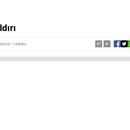
dırı
A
+
A
-
üresi: 1 dakika