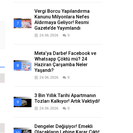
Vergi Borcu Yapılandırma
Kanunu Milyonlara Nefes
Aldırmaya Geliyor! Resmi
Gazete’de Yayımlandı
24.06.2026
0
Meta’ya Darbe! Facebook ve
Whatsapp Çöktü mü? 24
Haziran Çarşamba Neler
Yaşandı?
24.06.2026
0
3 Bin Yıllık Tarihi Apartmanın
Tozları Kalkıyor! Artık Vaktiydi!
24.06.2026
0
Dengeler Değişiyor! Emekli
Olacakların Lehine Karar Çıktı!