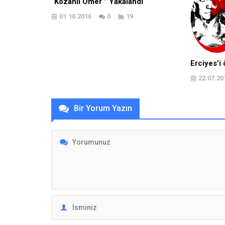
“Kozanlı Ömer ” Yakalandı
01.10.2016
0
19
Erciyes’i
22.07.20
Bir Yorum Yazın