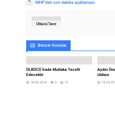
MHP’den son dakika açıklaması
Ülkücü Tavır
Benzer Konular
ÜLKÜCÜ İrade Mutlaka Tecelli
Aydın Üna
Edecektir
iddiası
18.05.2016
0
13
14.04.20
15 Temmuz gazisi Hasar Yaşar, ‘o
Son dakik