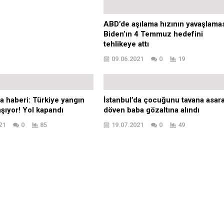
şıyor! Yol kapandı
döven baba gözaltına alındı
21
0
85
19.07.2021
0
49