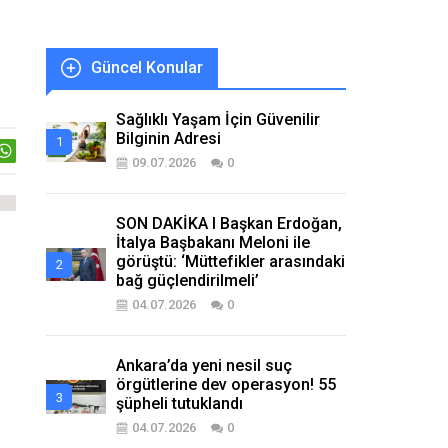
Güncel Konular
Sağlıklı Yaşam İçin Güvenilir
Bilginin Adresi
09.07.2026
0
SON DAKİKA I Başkan Erdoğan,
İtalya Başbakanı Meloni ile
görüştü: ‘Müttefikler arasındaki
bağ güçlendirilmeli’
04.07.2026
0
Ankara’da yeni nesil suç
örgütlerine dev operasyon! 55
şüpheli tutuklandı
04.07.2026
0