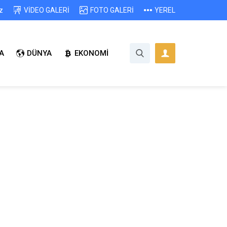
z
VİDEO GALERİ
FOTO GALERİ
YEREL
A
DÜNYA
EKONOMİ