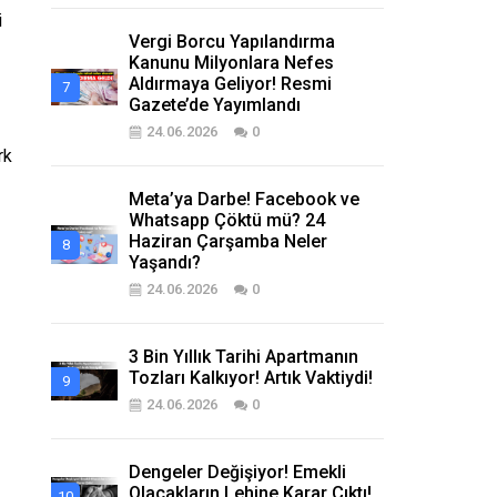
i
Vergi Borcu Yapılandırma
Kanunu Milyonlara Nefes
Aldırmaya Geliyor! Resmi
Gazete’de Yayımlandı
24.06.2026
0
rk
Meta’ya Darbe! Facebook ve
Whatsapp Çöktü mü? 24
Haziran Çarşamba Neler
Yaşandı?
24.06.2026
0
3 Bin Yıllık Tarihi Apartmanın
Tozları Kalkıyor! Artık Vaktiydi!
24.06.2026
0
Dengeler Değişiyor! Emekli
Olacakların Lehine Karar Çıktı!