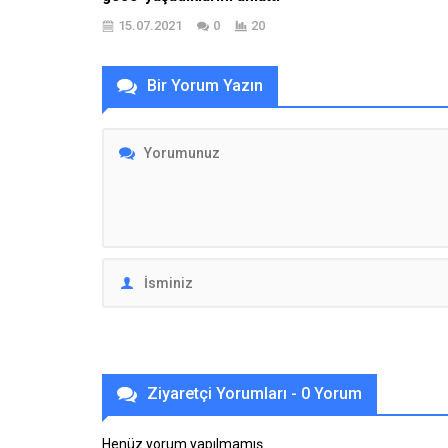
Henüz yorum yapılmamış.
Gün
Ülkücü Tavır Web Sitemiz 2007 Yılında
Kurulmuş olan Ülkücü Milliyetçi Haber
Sitesi'dir