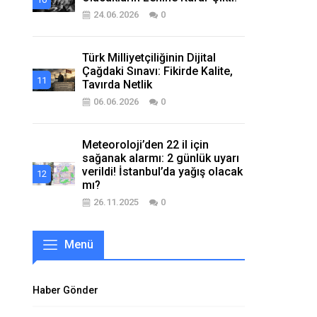
24.06.2026
0
Türk Milliyetçiliğinin Dijital
Çağdaki Sınavı: Fikirde Kalite,
Tavırda Netlik
06.06.2026
0
Meteoroloji’den 22 il için
sağanak alarmı: 2 günlük uyarı
verildi! İstanbul’da yağış olacak
mı?
26.11.2025
0
Menü
Haber Gönder