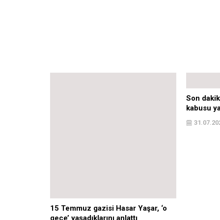
gece’ yaşadıklarını anlattı
kabusu ya
15.07.2021
0
20
31.07.20
Bir Yorum Yazın
Ziyaretçi Yorumları - 0 Yorum