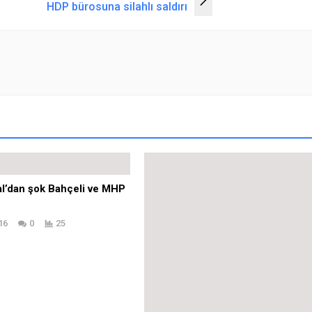
HDP bürosuna silahlı saldırı
l’dan şok Bahçeli ve MHP
ABD’de aşılama hızının yavaşlamas
Biden’ın 4 Temmuz hedefini
16
0
25
tehlikeye attı
09.06.2021
0
19
a haberi: Türkiye yangın
İstanbul’da çocuğunu tavana asar