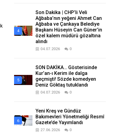
Son Dakika | CHP’li Veli
Ağbaba’nın yeğeni Ahmet Can
Ağbaba ve Çankaya Belediye
ok
Başkanı Hüseyin Can Güner’in
özel kalem müdürü gözaltına
alındı
04.07.2026
0
SON DAKİKA… Gösterisinde
Kur’an-ı Kerim ile dalga
geçmişti! Sözde komedyen
Deniz Göktaş tutuklandı
04.07.2026
0
Yeni Kreş ve Gündüz
Bakımevleri Yönetmeliği Resmî
Gazete’de Yayımlandı
27.06.2026
0