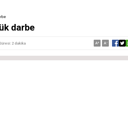
arbe
yük darbe
A
+
A
-
üresi: 2 dakika