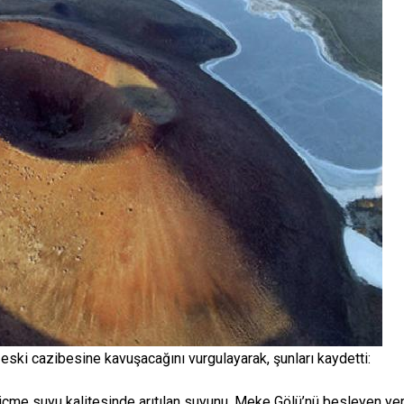
eski cazibesine kavuşacağını vurgulayarak, şunları kaydetti:
içme suyu kalitesinde arıtılan suyunu, Meke Gölü’nü besleyen ye