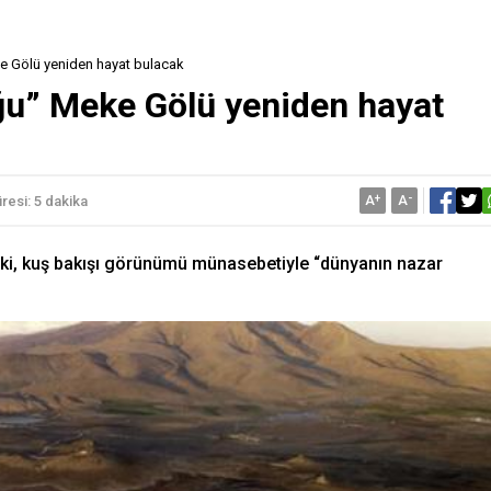
e Gölü yeniden hayat bulacak
u” Meke Gölü yeniden hayat
A
+
A
-
esi: 5 dakika
eki, kuş bakışı görünümü münasebetiyle “dünyanın nazar