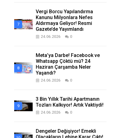
Vergi Borcu Yapılandırma
Kanunu Milyonlara Nefes
Aldırmaya Geliyor! Resmi
Gazete’de Yayımlandı
24.06.2026
0
Meta’ya Darbe! Facebook ve
Whatsapp Çöktü mü? 24
Haziran Çarşamba Neler
Yaşandı?
24.06.2026
0
3 Bin Yıllık Tarihi Apartmanın
Tozları Kalkıyor! Artık Vaktiydi!
24.06.2026
0
Dengeler Değişiyor! Emekli
Olacakların Lehine Karar Çıktı!