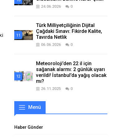
24.06.2026
0
Türk Milliyetçiliğinin Dijital
Çağdaki Sınavı: Fikirde Kalite,
ki
Tavırda Netlik
06.06.2026
0
Meteoroloji’den 22 il için
sağanak alarmı: 2 günlük uyarı
verildi! İstanbul’da yağış olacak
mı?
26.11.2025
0
Menü
Haber Gönder