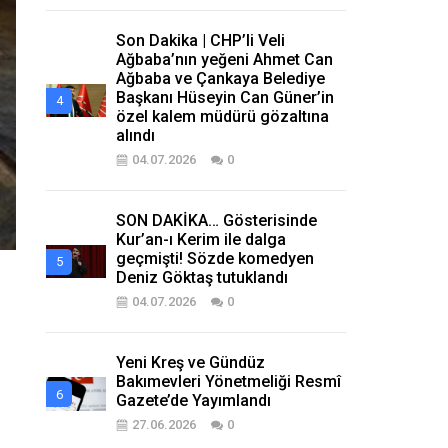
Son Dakika | CHP’li Veli
Ağbaba’nın yeğeni Ahmet Can
Ağbaba ve Çankaya Belediye
Başkanı Hüseyin Can Güner’in
özel kalem müdürü gözaltına
alındı
04.07.2026
0
SON DAKİKA… Gösterisinde
Kur’an-ı Kerim ile dalga
geçmişti! Sözde komedyen
Deniz Göktaş tutuklandı
04.07.2026
0
Yeni Kreş ve Gündüz
Bakımevleri Yönetmeliği Resmî
Gazete’de Yayımlandı
27.06.2026
0