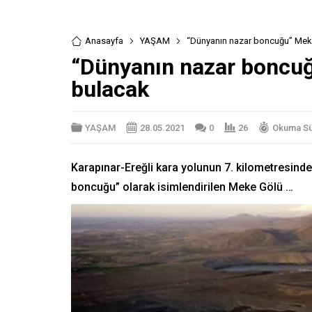
Anasayfa
YAŞAM
“Dünyanın nazar boncuğu” Mek
“Dünyanın nazar boncuğ
bulacak
YAŞAM
28.05.2021
0
26
Okuma Sür
Karapınar-Ereğli kara yolunun 7. kilometresind
boncuğu” olarak isimlendirilen Meke Gölü …