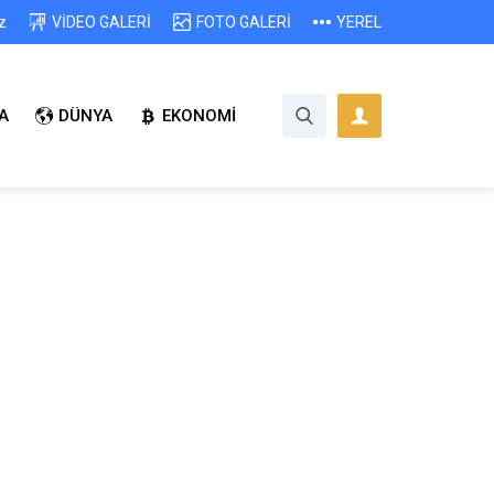
z
VİDEO GALERİ
FOTO GALERİ
YEREL
A
DÜNYA
EKONOMİ