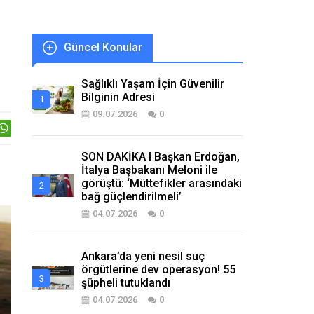
Güncel Konular
Sağlıklı Yaşam İçin Güvenilir
Bilginin Adresi
09.07.2026
0
SON DAKİKA I Başkan Erdoğan,
İtalya Başbakanı Meloni ile
görüştü: ‘Müttefikler arasındaki
bağ güçlendirilmeli’
04.07.2026
0
Ankara’da yeni nesil suç
örgütlerine dev operasyon! 55
şüpheli tutuklandı
04.07.2026
0