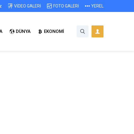
z
VİDEO GALERİ
FOTO GALERİ
YEREL
A
DÜNYA
EKONOMİ