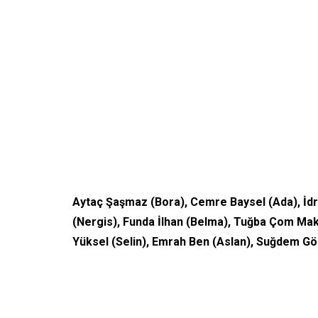
Aytaç Şaşmaz (Bora), Cemre Baysel (Ada), İdr
(Nergis), Funda İlhan (Belma), Tuğba Çom Maka
Yüksel (Selin), Emrah Ben (Aslan), Suğdem Gözal