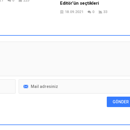
21
0
225
Editör’ün seçtikleri
18.09.2021
0
33