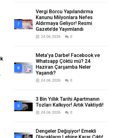
Vergi Borcu Yapılandırma
Kanunu Milyonlara Nefes
Aldırmaya Geliyor! Resmi
Gazete’de Yayımlandı
24.06.2026
0
Meta’ya Darbe! Facebook ve
ık
Whatsapp Çöktü mü? 24
Haziran Çarşamba Neler
Yaşandı?
r
24.06.2026
0
3 Bin Yıllık Tarihi Apartmanın
Tozları Kalkıyor! Artık Vaktiydi!
24.06.2026
0
Dengeler Değişiyor! Emekli
Olacakların Lehine Karar Çıktı!