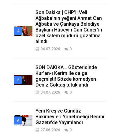
Son Dakika | CHP’li Veli
Ağbaba’nın yeğeni Ahmet Can
Ağbaba ve Çankaya Belediye
Başkanı Hüseyin Can Güner’in
özel kalem müdürü gözaltına
alındı
04.07.2026
0
SON DAKİKA… Gösterisinde
Kur’an-ı Kerim ile dalga
geçmişti! Sözde komedyen
Deniz Göktaş tutuklandı
04.07.2026
0
Yeni Kreş ve Gündüz
Bakımevleri Yönetmeliği Resmî
Gazete’de Yayımlandı
27.06.2026
0