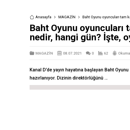
Anasayfa
MAGAZİN
Baht Oyunu oyuncuları tam k
Baht Oyunu oyuncuları 
nedir, hangi gün? İşte,
MAGAZİN
08.07.2021
0
62
Okuma 
Kanal D’de yayın hayatına başlayan Baht Oyunu 
hazırlanıyor. Dizinin direktörlüğünü …