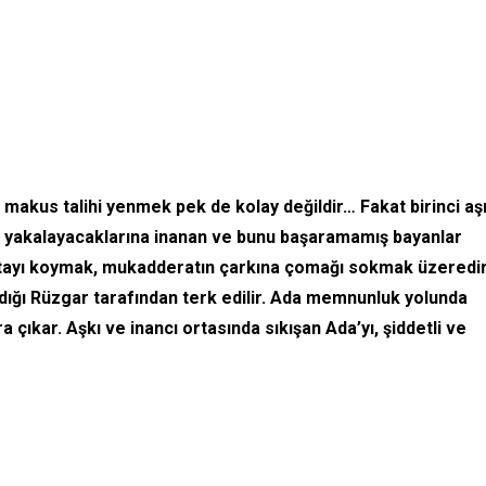
, makus talihi yenmek pek de kolay değildir… Fakat birinci aş
u yakalayacaklarına inanan ve bunu başaramamış bayanlar
ktayı koymak, mukadderatın çarkına çomağı sokmak üzeredi
andığı Rüzgar tarafından terk edilir. Ada memnunluk yolunda
çıkar. Aşkı ve inancı ortasında sıkışan Ada’yı, şiddetli ve