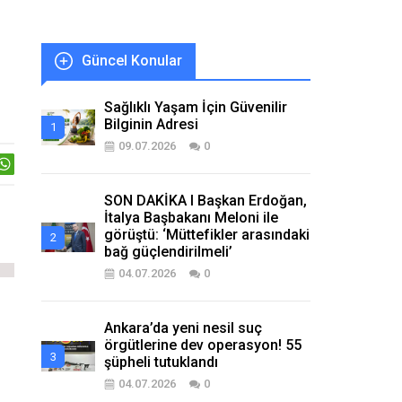
Güncel Konular
Sağlıklı Yaşam İçin Güvenilir
Bilginin Adresi
09.07.2026
0
SON DAKİKA I Başkan Erdoğan,
İtalya Başbakanı Meloni ile
görüştü: ‘Müttefikler arasındaki
bağ güçlendirilmeli’
04.07.2026
0
Ankara’da yeni nesil suç
örgütlerine dev operasyon! 55
şüpheli tutuklandı
04.07.2026
0