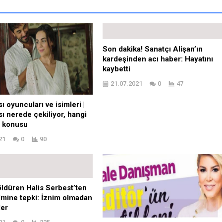
Son dakika! Sanatçı Alişan’ın
kardeşinden acı haber: Hayatını
kaybetti
21.07.2021
0
47
ı oyuncuları ve isimleri |
sı nerede çekiliyor, hangi
, konusu
21
0
90
öldüren Halis Serbest’ten
lmine tepki: İznim olmadan
er