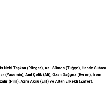
is Nebi Taşkan (Rüzgar), Aslı Sümen (Tuğçe), Hande Subaşı
r (Yasemin), Anıl Çelik (Ali), Ozan Dağgez (Evren), İrem
ır (Pırıl), Azra Aksu (Elif) ve Altan Erkekli (Zafer).