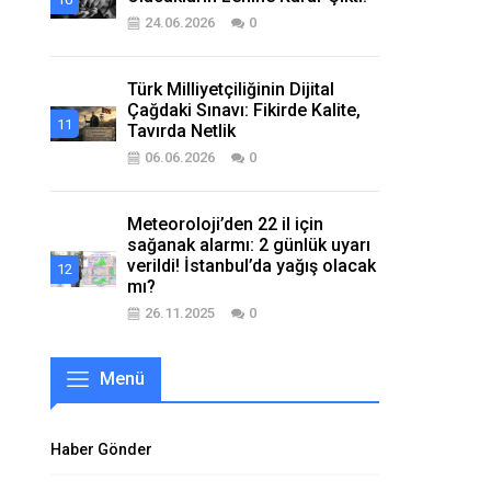
24.06.2026
0
Türk Milliyetçiliğinin Dijital
Çağdaki Sınavı: Fikirde Kalite,
Tavırda Netlik
06.06.2026
0
Meteoroloji’den 22 il için
sağanak alarmı: 2 günlük uyarı
verildi! İstanbul’da yağış olacak
mı?
26.11.2025
0
Menü
Haber Gönder