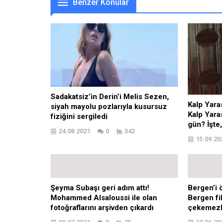
Benzer Konular
Sadakatsiz’in Derin’i Melis Sezen,
Kalp Yaras
siyah mayolu pozlarıyla kusursuz
Kalp Yara
fiziğini sergiledi
gün? İşte
24.08.2021
0
342
15.09.20
Şeyma Subaşı geri adım attı!
Bergen’i 
Mohammed Alsaloussi ile olan
Bergen fi
fotoğraflarını arşivden çıkardı
çekemezl