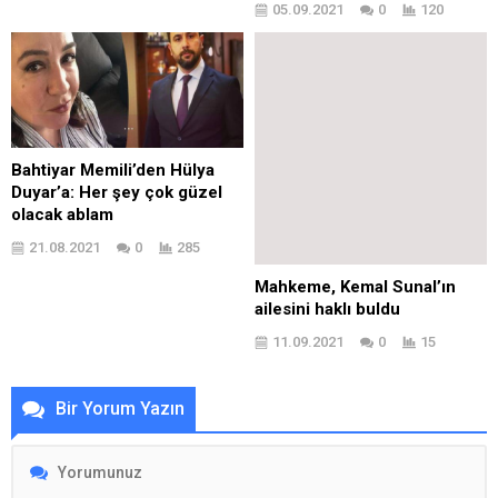
05.09.2021
0
120
Bahtiyar Memili’den Hülya
Duyar’a: Her şey çok güzel
olacak ablam
21.08.2021
0
285
Mahkeme, Kemal Sunal’ın
ailesini haklı buldu
11.09.2021
0
15
Bir Yorum Yazın