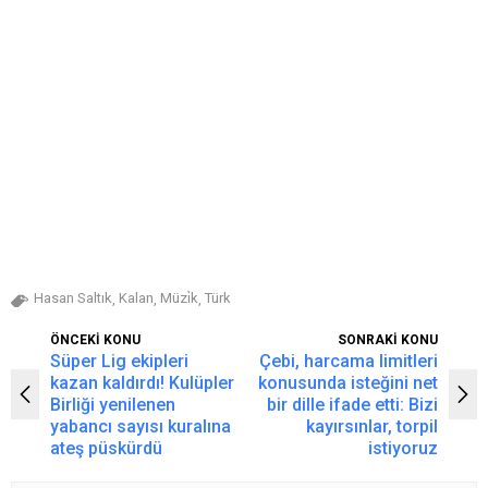
Hasan Saltık
Kalan
Müzi̇k
Türk
,
,
,
ÖNCEKİ KONU
SONRAKİ KONU
Süper Lig ekipleri
Çebi, harcama limitleri
kazan kaldırdı! Kulüpler
konusunda isteğini net
Birliği yenilenen
bir dille ifade etti: Bizi
yabancı sayısı kuralına
kayırsınlar, torpil
ateş püskürdü
istiyoruz