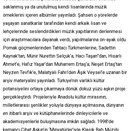
saklanmış ya da unutulmuş kendi lisanlarında müzik
örneklerini içeren albümler yayınladı. Şahsen o yörelerde
yaşayan sanatkarlar tarafından kendi arkaik lisan ve
lehçelerinde seslendirdikleri müzik yapıtlarının derlenmesi
için araştırmacılara dayanak verdi, yapılmalarına ön-ayak oldu.
Pomak göçmenlerinden Tahtacı Türkmenlerine, Sadettin
Kaynak’tan, Münir Nurettin Selçuk’a, Hacı Taşan”dan, Hisarlı
Ahmet’e, Hafız Yaşar’dan Muharrem Ertaş’a; Neşet Ertaş’tan
Neyzen Tevfik’e, Malatyalı Fahri’den Âşık Veysel’e uzanan bir
arşiv materyalini yayınladı. Türkiye’nin varlıklı kültür
potansiyelini ortaya çıkarmaya dönük dokuz yüzü aşkın proje
gerçekleştirdi. Projeleriyle Anadolu kültür mirasının,
milletlerarası şenlikler yoluyla dünyaya açılmasına, dünyanın
en itibarlı arşiv ve kütüphanelerinde dinleyicilerle ve
akademisyenlerle buluşmasına imkân sağladı. 1998’de
kemancı Cihat Aşkın’ın ‘Minyatürler’iyle Klasik Batı Müziği