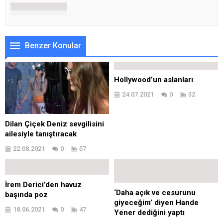
Benzer Konular
Hollywood’un aslanları
24.07.2021
0
32
Dilan Çiçek Deniz sevgilisini
ailesiyle tanıştıracak
22.08.2021
0
57
İrem Derici’den havuz
‘Daha açık ve cesurunu
başında poz
giyeceğim’ diyen Hande
18.06.2021
0
47
Yener dediğini yaptı