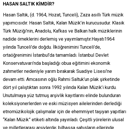
HASAN SALTIK KİMDİR?
Hasan Saltık, (d. 1964, Hozat, Tunceli), Zaza asıllı Türk müzik
yapımcısıdır. Hasan Saltık, Kalan Müzik’in kurucusudur. Klasik
Türk Müziği’nin, Anadolu, Kafkas ve Balkan halk müziklerinin
nadide örneklerini derlemiş ve yayımlamıştır.Hayatı1964
yılında Tunceli’de doğdu. İlköğrenimini Tunceli’de,
ortaöğrenimini İstanbul’da tamamladı. İstanbul Devlet
Konservatuvarı’nda başladığı obua eğitimini ekonomik
zahmetler nedeniyle yarım bırakarak Suadiye Lisesi’ne
devam etti. Amcasının oğlu Rahmi Saltuk’un plak şirketinde
dört yıl çalıştıktan sonra 1992 yılında Kalan Müzik’i kurdu.
Unutulmaya yüz tutmuş arşivlik kayıtlarını elinde bulunduran
koleksiyonerlerden ve eski müzisyen ailelerinden derlediği
etnomüzikolojik çalışmalar için de ehemmiyet taşıyan yapıtları
“Kalan Müzik” etiketi altında yayınladı. Çeşitli yörelerin ulusal
ve milletlerarası arşivlerde; bilhassa şahısların ellerinde