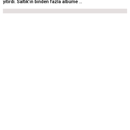
yitirdi. Saltık’ın binden fazla albüme …