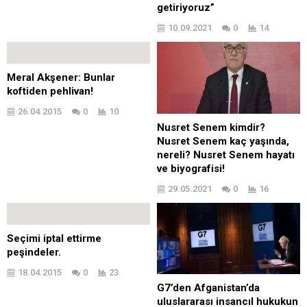
getiriyoruz”
10.09.2021
0
14
Meral Akşener: Bunlar
koftiden pehlivan!
26.04.2015
0
10
Nusret Senem kimdir?
Nusret Senem kaç yaşında,
nereli? Nusret Senem hayatı
ve biyografisi!
29.05.2021
0
16
Seçimi iptal ettirme
peşindeler.
18.04.2015
0
23
G7’den Afganistan’da
uluslararası insancıl hukukun