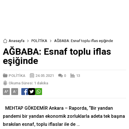
Anasayfa
POLİTİKA
AĞBABA: Esnaf toplu iflas eşiğinde
AĞBABA: Esnaf toplu iflas
eşiğinde
POLİTİKA
24.05.2021
0
13
Okuma Süresi: 1 dakika
A
+
A
-
MEHTAP GÖKDEMİR Ankara – Raporda, “Bir yandan
pandemi bir yandan ekonomik zorluklarla adeta tek başına
bırakılan esnaf, toplu iflaslar ile de …