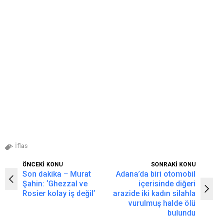
İflas
ÖNCEKİ KONU
SONRAKİ KONU
Son dakika – Murat
Adana’da biri otomobil
Şahin: ‘Ghezzal ve
içerisinde diğeri
Rosier kolay iş değil’
arazide iki kadın silahla
vurulmuş halde ölü
bulundu