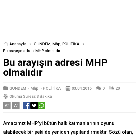
Anasayfa
GÜNDEM
,
Mhp
,
POLİTİKA
Bu arayışın adresi MHP olmalıdır
Bu arayışın adresi MHP
olmalıdır
GÜNDEM
-
Mhp
-
POLİTİKA
03.04.2016
0
20
Okuma Süresi: 3 dakika
A
+
A
-
Amacımız MHP’yi bütün halk katmanlarının oyunu
alabilecek bir şekilde yeniden yapılandırmaktır. Sözü olan,