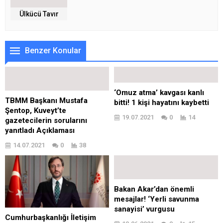
Ülkücü Tavır
Benzer Konular
‘Omuz atma’ kavgası kanlı
TBMM Başkanı Mustafa
bitti! 1 kişi hayatını kaybetti
Şentop, Kuveyt’te
19.07.2021
0
14
gazetecilerin sorularını
yanıtladı Açıklaması
14.07.2021
0
38
Bakan Akar’dan önemli
mesajlar! ‘Yerli savunma
sanayisi’ vurgusu
Cumhurbaşkanlığı İletişim