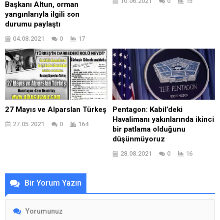
10.06.2021
0
15
Başkanı Altun, orman
yangınlarıyla ilgili son
durumu paylaştı
04.08.2021
0
17
27 Mayıs ve Alparslan Türkeş
Pentagon: Kabil’deki
Havalimanı yakınlarında ikinci
27.05.2021
0
164
bir patlama olduğunu
düşünmüyoruz
28.08.2021
0
16
Bir Yorum Yazın