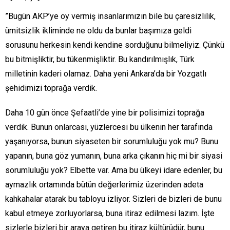
”Bugün AKP’ye oy vermiş insanlarımızın bile bu çaresizlilik,
ümitsizlik ikliminde ne oldu da bunlar başımıza geldi
sorusunu herkesin kendi kendine sorduğunu bilmeliyiz. Çünkü
bu bitmişliktir, bu tükenmişliktir. Bu kandırılmışlık, Türk
milletinin kaderi olamaz. Daha yeni Ankara’da bir Yozgatlı
şehidimizi toprağa verdik.
Daha 10 gün önce Şefaatli’de yine bir polisimizi toprağa
verdik. Bunun onlarcası, yüzlercesi bu ülkenin her tarafında
yaşanıyorsa, bunun siyaseten bir sorumluluğu yok mu? Bunu
yapanın, buna göz yumanın, buna arka çıkanın hiç mi bir siyasi
sorumluluğu yok? Elbette var. Ama bu ülkeyi idare edenler, bu
aymazlık ortamında bütün değerlerimiz üzerinden adeta
kahkahalar atarak bu tabloyu izliyor. Sizleri de bizleri de bunu
kabul etmeye zorluyorlarsa, buna itiraz edilmesi lazım. İşte
sizlerle bizleri bir araya getiren bu itiraz kültürüdür, bunu