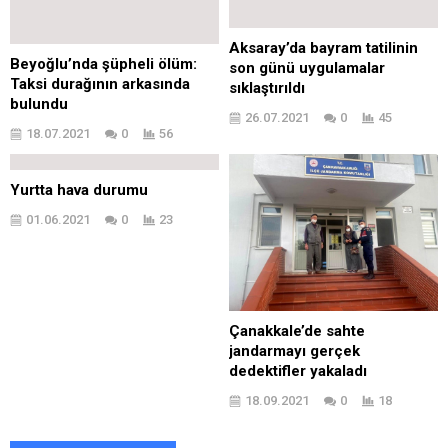
Aksaray’da bayram tatilinin
Beyoğlu’nda şüpheli ölüm:
son günü uygulamalar
Taksi durağının arkasında
sıklaştırıldı
bulundu
26.07.2021
0
45
18.07.2021
0
56
Yurtta hava durumu
01.06.2021
0
23
Çanakkale’de sahte
jandarmayı gerçek
dedektifler yakaladı
18.09.2021
0
18