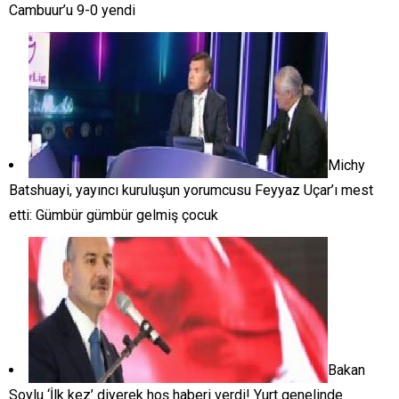
Cambuur’u 9-0 yendi
Michy
Batshuayi, yayıncı kuruluşun yorumcusu Feyyaz Uçar’ı mest
etti: Gümbür gümbür gelmiş çocuk
Bakan
Soylu ‘İlk kez’ diyerek hoş haberi verdi! Yurt genelinde