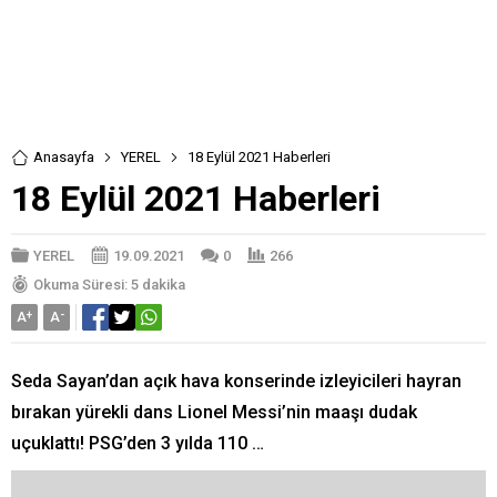
Anasayfa
YEREL
18 Eylül 2021 Haberleri
18 Eylül 2021 Haberleri
YEREL
19.09.2021
0
266
Okuma Süresi: 5 dakika
A
+
A
-
Seda Sayan’dan açık hava konserinde izleyicileri hayran
bırakan yürekli dans Lionel Messi’nin maaşı dudak
uçuklattı! PSG’den 3 yılda 110 …