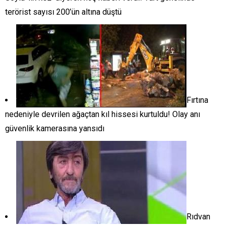
terörist sayısı 200’ün altına düştü
Fırtına
nedeniyle devrilen ağaçtan kıl hissesi kurtuldu! Olay anı
güvenlik kamerasına yansıdı
Rıdvan