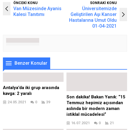
ÖNCEKİ KONU
SONRAKİ KONU
Van Müzesinde Ayanis
Üniversitemizde
Kalesi Tanıtımı
Geliştirilen Aşı Kanser
Hastalarına Umut Oldu
01-04-2021
Benzer Konular
Antalya’da iki grup arasında
kavga: 2 yaralı
Son dakika! Bakan Yanık: “15
24.05.2021
0
39
Temmuz hepimiz açısından
aslında bir modern zaman
istiklal mücadelesi”
16.07.2021
0
21