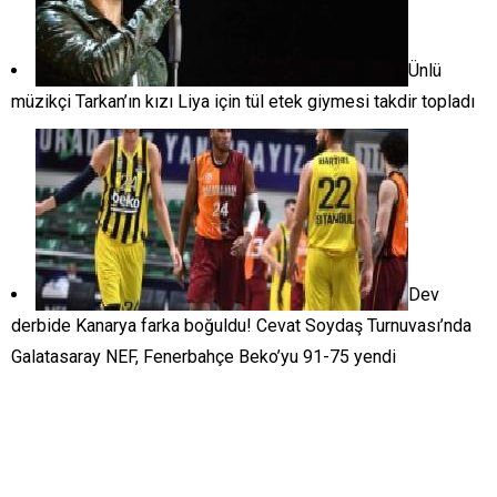
Ünlü
müzikçi Tarkan’ın kızı Liya için tül etek giymesi takdir topladı
Dev
derbide Kanarya farka boğuldu! Cevat Soydaş Turnuvası’nda
Galatasaray NEF, Fenerbahçe Beko’yu 91-75 yendi