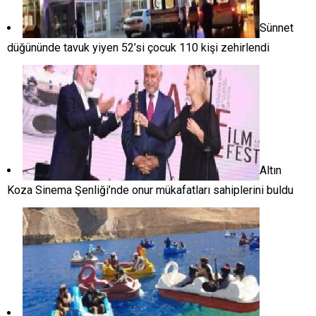
Sünnet
düğününde tavuk yiyen 52’si çocuk 110 kişi zehirlendi
Altın
Koza Sinema Şenliği’nde onur mükafatları sahiplerini buldu