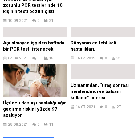
zorunlu PCR testlerinde 10
kişinin testi pozitif çıktı
10.09.2021
0
21
Aşı olmayan işçiden haftada
Dünyanın en tehlikeli
bir PCR testi istenecek
hastalıkları.
04.09.2021
0
18
16.04.2015
0
31
Uzmanından, “tıraş sonrası
nemlendirici ve balsam
kullanın” önerisi
Üçüncü doz aşı hastalığı ağır
16.07.2021
0
27
geçirme riskini yüzde 97
azaltıyor
28.08.2021
0
11