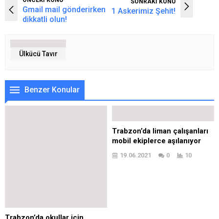
ÖNCEKİ KONU
SONRAKİ KONU
Gmail mail gönderirken
1 Askerimiz Şehit!
dikkatli olun!
Ülkücü Tavır
Benzer Konular
Trabzon’da liman çalışanları
mobil ekiplerce aşılanıyor
19.06.2021
0
10
Trabzon’da okullar için