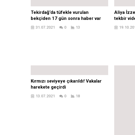
Tekirdağ’da tüfekle vurulan
Aliya İzz
bekçiden 17 gün sonra haber var
tekbir vi
31.07.2021
0
13
19.10.20
Kırmızı seviyeye çıkarıldı! Vakalar
Artvin’de 
harekete geçirdi
gün sonra
13.07.2021
0
18
29.07.20
Bir Yorum Yazın