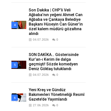
Son Dakika | CHP’li Veli
Ağbaba’nın yeğeni Ahmet Can
Ağbaba ve Çankaya Belediye
Başkanı Hüseyin Can Güner’in
özel kalem müdürü gözaltına
alındı
04.07.2026
0
SON DAKİKA… Gösterisinde
Kur’an-ı Kerim ile dalga
geçmişti! Sözde komedyen
Deniz Göktaş tutuklandı
04.07.2026
0
Yeni Kreş ve Gündüz
Bakımevleri Yönetmeliği Resmî
Gazete’de Yayımlandı
27.06.2026
0