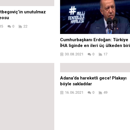
etbegoviç’in unutulmaz
deosu
15
0
22
Cumhurbaşkanı Erdoğan: Türkiye
İHA liginde en ileri üç ülkeden bir
30.08.2021
0
17
selde kaybolan kişinin 6
Adana’da hareketli gece! Plakayı
 cansız bedenine ulaşıldı
böyle sakladılar
21
0
23
16.06.2021
0
49