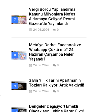
Vergi Borcu Yapılandırma
Kanunu Milyonlara Nefes
Aldırmaya Geliyor! Resmi
Gazete’de Yayımlandı
24.06.2026
0
Meta’ya Darbe! Facebook ve
Whatsapp Çöktü mü? 24
Haziran Çarşamba Neler
Yaşandı?
24.06.2026
0
3 Bin Yıllık Tarihi Apartmanın
Tozları Kalkıyor! Artık Vaktiydi!
24.06.2026
0
e
Dengeler Değişiyor! Emekli
Olacakların Lehine Karar Çıktı!