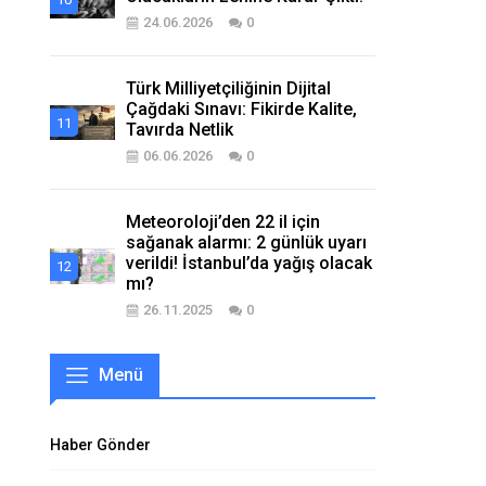
24.06.2026
0
Türk Milliyetçiliğinin Dijital
Çağdaki Sınavı: Fikirde Kalite,
Tavırda Netlik
06.06.2026
0
Meteoroloji’den 22 il için
sağanak alarmı: 2 günlük uyarı
verildi! İstanbul’da yağış olacak
mı?
26.11.2025
0
Menü
Haber Gönder