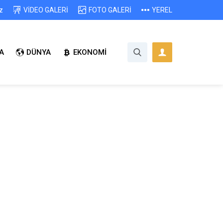
z
VİDEO GALERİ
FOTO GALERİ
YEREL
A
DÜNYA
EKONOMİ