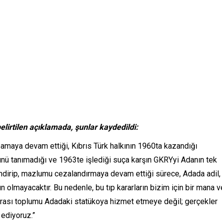
elirtilen açıklamada, şunlar kaydedildi:
pamaya devam ettiği, Kıbrıs Türk halkının 1960ta kazandığı
sünü tanımadığı ve 1963te işlediği suça karşın GKRYyi Adanın tek
endirip, mazlumu cezalandırmaya devam ettiği sürece, Adada adil,
ün olmayacaktır. Bu nedenle, bu tıp kararların bizim için bir mana v
arası toplumu Adadaki statükoya hizmet etmeye değil; gerçekler
 ediyoruz.”