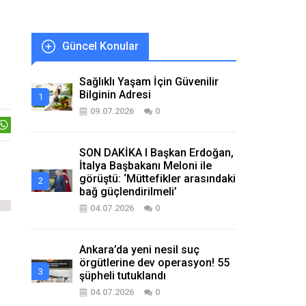
Güncel Konular
Sağlıklı Yaşam İçin Güvenilir
Bilginin Adresi
09.07.2026
0
SON DAKİKA I Başkan Erdoğan,
İtalya Başbakanı Meloni ile
görüştü: ‘Müttefikler arasındaki
bağ güçlendirilmeli’
04.07.2026
0
Ankara’da yeni nesil suç
örgütlerine dev operasyon! 55
şüpheli tutuklandı
04.07.2026
0