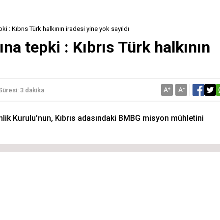
i : Kıbrıs Türk halkının iradesi yine yok sayıldı
a tepki : Kıbrıs Türk halkının
A
+
A
-
üresi: 3 dakika
nlik Kurulu’nun, Kıbrıs adasındaki BMBG misyon mühletini