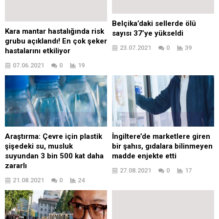
Belçika’daki sellerde ölü
Kara mantar hastalığında risk
sayısı 37’ye yükseldi
grubu açıklandı! En çok şeker
23.07.2021
0
39
hastalarını etkiliyor
07.06.2021
0
19
Araştırma: Çevre için plastik
İngiltere’de marketlere giren
şişedeki su, musluk
bir şahıs, gıdalara bilinmeyen
suyundan 3 bin 500 kat daha
madde enjekte etti
zararlı
27.08.2021
0
17
21.08.2021
0
24