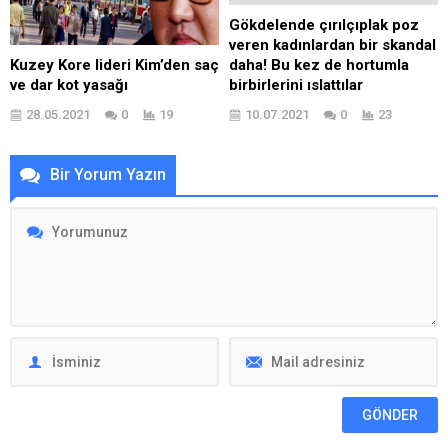
Gökdelende çırılçıplak poz
veren kadınlardan bir skandal
daha! Bu kez de hortumla
Kuzey Kore lideri Kim’den saç
birbirlerini ıslattılar
ve dar kot yasağı
10.07.2021
0
23
28.05.2021
0
19
Bir Yorum Yazın