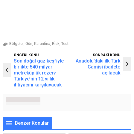
Bölgeler
Gün
Karanti̇na
Ri̇sk
Test
,
,
,
,
ÖNCEKİ KONU
SONRAKİ KONU
Son doğal gaz keşfiyle
Anadolu’daki ilk Türk
birlikte 540 milyar
Camisi ibadete
metreküplük rezerv
açılacak
Türkiye’nin 12 yıllık
ihtiyacını karşılayacak
Benzer Konular