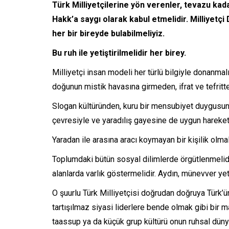
Türk Milliyetçilerine yön verenler, tevazu kad
Hakk’a saygı olarak kabul etmelidir. Milliyetç
her bir bireyde bulabilmeliyiz.
Bu ruh ile yetiştirilmelidir her birey.
Milliyetçi insan modeli her türlü bilgiyle donanmal
doğunun mistik havasına girmeden, ifrat ve tefritt
Slogan kültüründen, kuru bir mensubiyet duygusund
çevresiyle ve yaradılış gayesine de uygun hareke
Yaradan ile arasına aracı koymayan bir kişilik olmal
Toplumdaki bütün sosyal dilimlerde örgütlenmelidir
alanlarda varlık göstermelidir. Aydın, münevver yeti
O şuurlu Türk Milliyetçisi doğrudan doğruya Türk’ün
tartışılmaz siyasi liderlere bende olmak gibi bir ma
taassup ya da küçük grup kültürü onun ruhsal dün