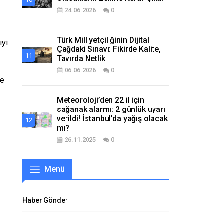
24.06.2026
0
Türk Milliyetçiliğinin Dijital
iyi
Çağdaki Sınavı: Fikirde Kalite,
Tavırda Netlik
06.06.2026
0
ve
Meteoroloji’den 22 il için
sağanak alarmı: 2 günlük uyarı
verildi! İstanbul’da yağış olacak
mı?
26.11.2025
0
Menü
Haber Gönder