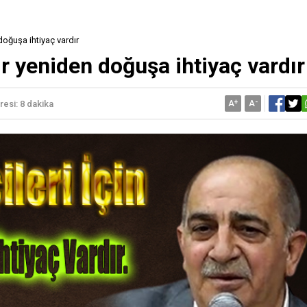
 doğuşa ihtiyaç vardır
bir yeniden doğuşa ihtiyaç vardır
A
+
A
-
esi: 8 dakika