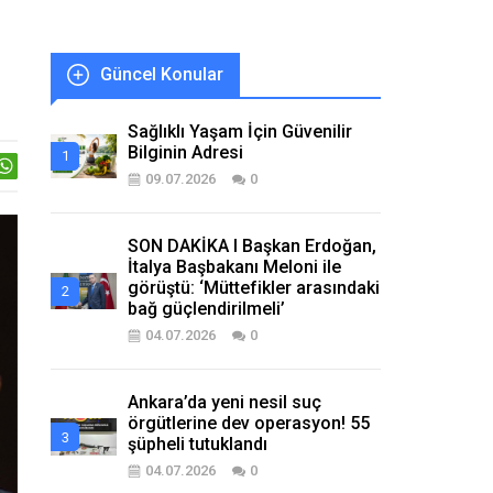
Güncel Konular
Sağlıklı Yaşam İçin Güvenilir
Bilginin Adresi
09.07.2026
0
SON DAKİKA I Başkan Erdoğan,
İtalya Başbakanı Meloni ile
görüştü: ‘Müttefikler arasındaki
bağ güçlendirilmeli’
04.07.2026
0
Ankara’da yeni nesil suç
örgütlerine dev operasyon! 55
şüpheli tutuklandı
04.07.2026
0