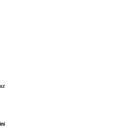
maz
k
ini