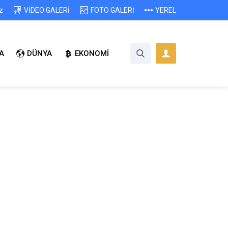
z
VİDEO GALERİ
FOTO GALERİ
YEREL
A
DÜNYA
EKONOMİ