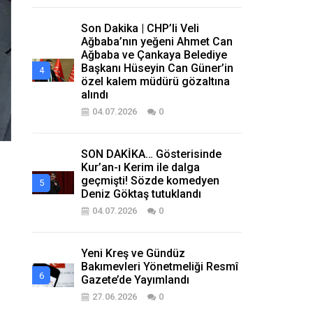
Son Dakika | CHP’li Veli
Ağbaba’nın yeğeni Ahmet Can
Ağbaba ve Çankaya Belediye
Başkanı Hüseyin Can Güner’in
özel kalem müdürü gözaltına
alındı
04.07.2026
0
SON DAKİKA… Gösterisinde
Kur’an-ı Kerim ile dalga
geçmişti! Sözde komedyen
Deniz Göktaş tutuklandı
04.07.2026
0
Yeni Kreş ve Gündüz
Bakımevleri Yönetmeliği Resmî
Gazete’de Yayımlandı
27.06.2026
0