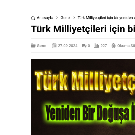
Anasayfa
Genel
Türk Milliyetçileri için bir yeniden
Türk Milliyetçileri için 
Genel
27.09.2024
0
927
Okuma Sür