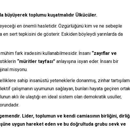
da büyüyerek toplumu kuşatmalıdır Ülkücüler.
yeceği en önemli hasletidir. Özgürlüğünü kim ve ne sebeple
en sert tepkisini de gösterir. Eskiden böyleydi yarınlarda da
n mühim fark iradesini kullanabilmesidir. İnsanı
“zayıflar ve
stiklerin
“müritler tayfası”
anlayışına isyan eder. İnsanı bir
jinal misyonu.
özelliklere sahip insanüstü yeteneklerle donanmış, zinhar tartışıla
kolektif çalışmanın uyumunun sağlayan, bunları hayata geçiren orta
ğlunun aklı ile ulaştığı en ideal sistem olan demokratik usuller,
orundadır.
emendir. Lider, toplumun ve kendi camiasının birliğini, dirliğ
örüşüne uygun hareket eden ve bu doğrultuda grubu sevk ve