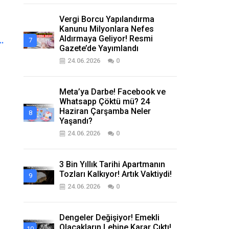
Vergi Borcu Yapılandırma
Kanunu Milyonlara Nefes
Aldırmaya Geliyor! Resmi
…
Gazete’de Yayımlandı
24.06.2026
0
Meta’ya Darbe! Facebook ve
Whatsapp Çöktü mü? 24
Haziran Çarşamba Neler
Yaşandı?
24.06.2026
0
3 Bin Yıllık Tarihi Apartmanın
Tozları Kalkıyor! Artık Vaktiydi!
24.06.2026
0
Dengeler Değişiyor! Emekli
Olacakların Lehine Karar Çıktı!