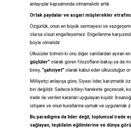
anlayışlar kapsamında olmamalıdır artık.
Ortak paydalar ve asgari müşterekler etrafın
Özgürlük, onun en büyük sermayesi ve vazgeçeme
olursa olsun engelleyemez. Engellenme karşısında 
böyle olmalıdır.
Ülkücüler bilmeli ki onu diğer canlılardan ayıran e
güçlüler”
olarak gören filozofların bakışı ya da mi
birey,
“şahsiyet”
olarak kabul eder ülkücülüğün ori
Milliyetçi anlayışa göre; Siyasi lider, karizmatik 
biri değildir. Sadece kitleyi harekete geçirecek, 
irade ile verilen kararları uygulayan kişidir. İnsano
istişare ve onun kurallarına uymak ve uygulamak z
Bu paradigma da lider değil, toplumsal irade eg
sağlayan, teşkilatın eğilimlerine ve dünya g