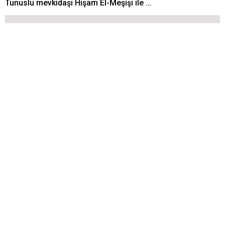
Tunuslu mevkidaşı Hişam El-Meşişi ile …