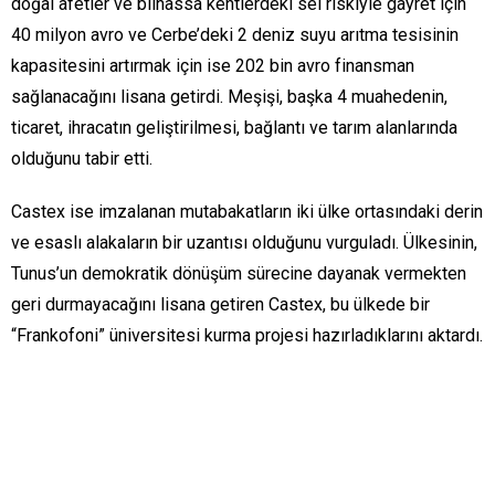
doğal afetler ve bilhassa kentlerdeki sel riskiyle gayret için
40 milyon avro ve Cerbe’deki 2 deniz suyu arıtma tesisinin
kapasitesini artırmak için ise 202 bin avro finansman
sağlanacağını lisana getirdi. Meşişi, başka 4 muahedenin,
ticaret, ihracatın geliştirilmesi, bağlantı ve tarım alanlarında
olduğunu tabir etti.
Castex ise imzalanan mutabakatların iki ülke ortasındaki derin
ve esaslı alakaların bir uzantısı olduğunu vurguladı. Ülkesinin,
Tunus’un demokratik dönüşüm sürecine dayanak vermekten
geri durmayacağını lisana getiren Castex, bu ülkede bir
“Frankofoni” üniversitesi kurma projesi hazırladıklarını aktardı.