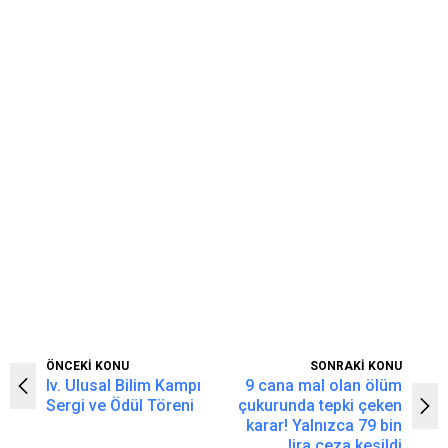
ÖNCEKİ KONU
SONRAKİ KONU
Iv. Ulusal Bilim Kampı
9 cana mal olan ölüm
Sergi ve Ödül Töreni
çukurunda tepki çeken
karar! Yalnızca 79 bin
lira ceza kesildi