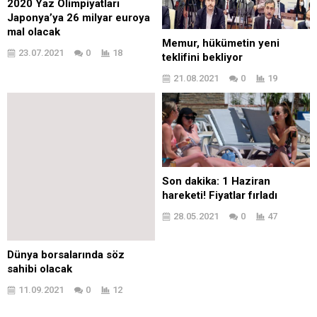
2020 Yaz Olimpiyatları
Japonya’ya 26 milyar euroya
mal olacak
Memur, hükümetin yeni
23.07.2021
0
18
teklifini bekliyor
21.08.2021
0
19
Son dakika: 1 Haziran
hareketi! Fiyatlar fırladı
28.05.2021
0
47
Dünya borsalarında söz
sahibi olacak
11.09.2021
0
12