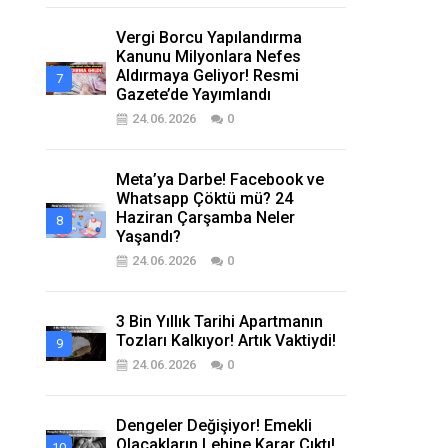
Vergi Borcu Yapılandırma
Kanunu Milyonlara Nefes
Aldırmaya Geliyor! Resmi
Gazete’de Yayımlandı
24.06.2026
0
Meta’ya Darbe! Facebook ve
Whatsapp Çöktü mü? 24
Haziran Çarşamba Neler
Yaşandı?
24.06.2026
0
3 Bin Yıllık Tarihi Apartmanın
Tozları Kalkıyor! Artık Vaktiydi!
24.06.2026
0
Dengeler Değişiyor! Emekli
Olacakların Lehine Karar Çıktı!