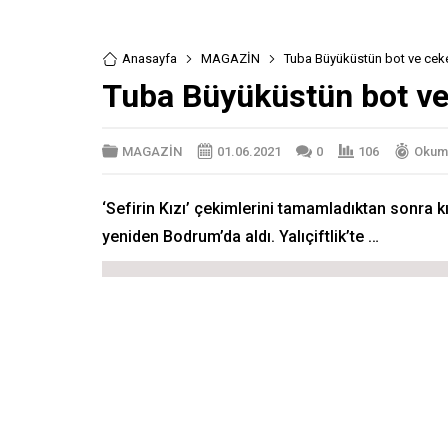
Anasayfa
MAGAZİN
Tuba Büyüküstün bot ve ceket
Tuba Büyüküstün bot ve 
MAGAZİN
01.06.2021
0
106
Okuma
‘Sefirin Kızı’ çekimlerini tamamladıktan sonra
yeniden Bodrum’da aldı. Yalıçiftlik’te …