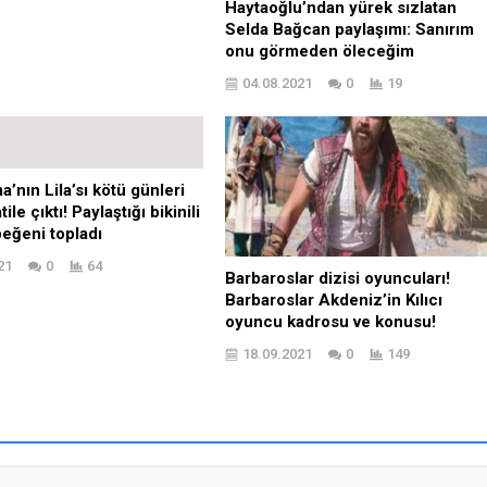
Haytaoğlu’ndan yürek sızlatan
Selda Bağcan paylaşımı: Sanırım
onu görmeden öleceğim
04.08.2021
0
19
’nın Lila’sı kötü günleri
ile çıktı! Paylaştığı bikinili
beğeni topladı
21
0
64
Barbaroslar dizisi oyuncuları!
Barbaroslar Akdeniz’in Kılıcı
oyuncu kadrosu ve konusu!
18.09.2021
0
149