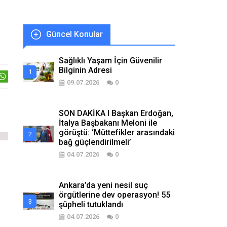
Güncel Konular
Sağlıklı Yaşam İçin Güvenilir
Bilginin Adresi
09.07.2026
0
SON DAKİKA I Başkan Erdoğan,
İtalya Başbakanı Meloni ile
görüştü: ‘Müttefikler arasındaki
bağ güçlendirilmeli’
04.07.2026
0
Ankara’da yeni nesil suç
örgütlerine dev operasyon! 55
şüpheli tutuklandı
04.07.2026
0