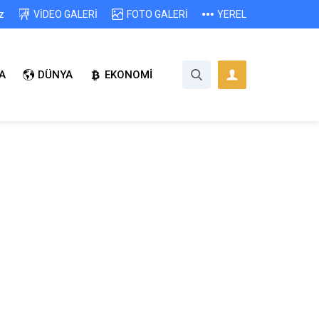
z
VİDEO GALERİ
FOTO GALERİ
YEREL
A
DÜNYA
EKONOMİ