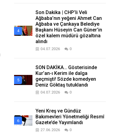
Son Dakika | CHP’li Veli
Ağbaba’nın yeğeni Ahmet Can
Ağbaba ve Çankaya Belediye
Başkanı Hüseyin Can Güner’in
özel kalem müdürü gözaltına
alındı
04.07.2026
0
u
SON DAKİKA… Gösterisinde
Kur’an-ı Kerim ile dalga
geçmişti! Sözde komedyen
Deniz Göktaş tutuklandı
04.07.2026
0
Yeni Kreş ve Gündüz
Bakımevleri Yönetmeliği Resmî
Gazete’de Yayımlandı
27.06.2026
0