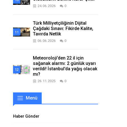
24.06.2026
0
Türk Milliyetçiliğinin Dijital
Çağdaki Sınavı: Fikirde Kalite,
Tavırda Netlik
06.06.2026
0
Meteoroloji’den 22 il için
sağanak alarmı: 2 günlük uyarı
verildi! İstanbul’da yağış olacak
mı?
26.11.2025
0
Menü
Haber Gönder