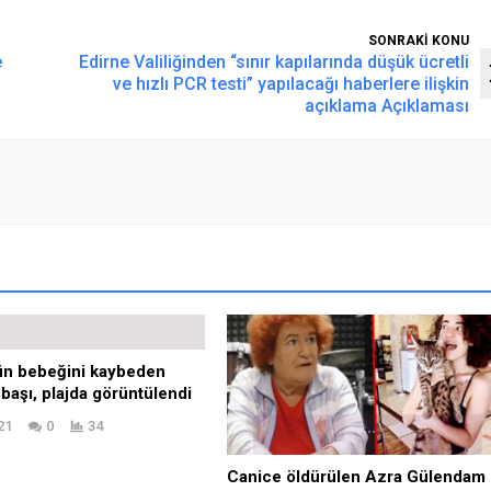
SONRAKİ KONU
e
Edirne Valiliğinden “sınır kapılarında düşük ücretli
ve hızlı PCR testi” yapılacağı haberlere ilişkin
açıklama Açıklaması
ün bebeğini kaybeden
aşı, plajda görüntülendi
21
0
34
Canice öldürülen Azra Gülendam