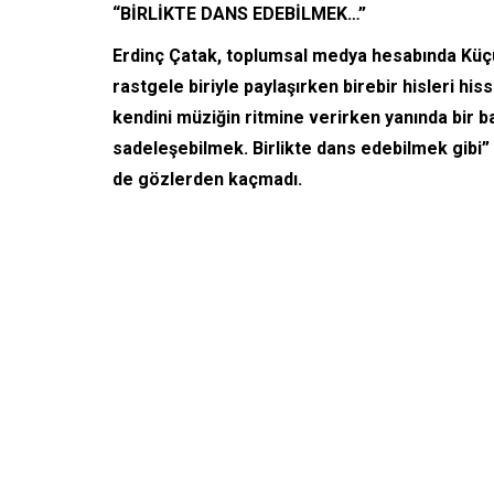
“BİRLİKTE DANS EDEBİLMEK…”
Erdinç Çatak, toplumsal medya hesabında Küçük
rastgele biriyle paylaşırken birebir hisleri his
kendini müziğin ritmine verirken yanında bir ba
sadeleşebilmek. Birlikte dans edebilmek gibi”
de gözlerden kaçmadı.