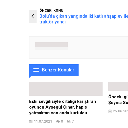
ÖNCEKİ KONU
Bolu’da çıkan yangında iki katlı ahşap ev il
traktör yandı
Benzer Konular
Önceki g
Eski sevgilisiyle ortalığı karıştıran
Şeyma Sub
oyuncu Ayşegül Çınar, hapis
25.06.20
yatmaktan son anda kurtuldu
11.07.2021
0
7