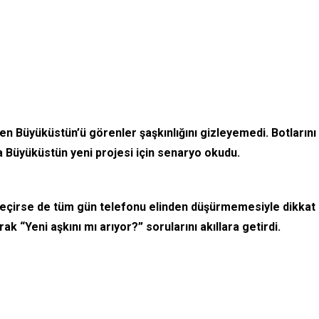
en Büyüküstün’ü görenler şaşkınlığını gizleyemedi. Botlarını
 Büyüküstün yeni projesi için senaryo okudu.
geçirse de tüm gün telefonu elinden düşürmemesiyle dikkat
k “Yeni aşkını mı arıyor?” sorularını akıllara getirdi.