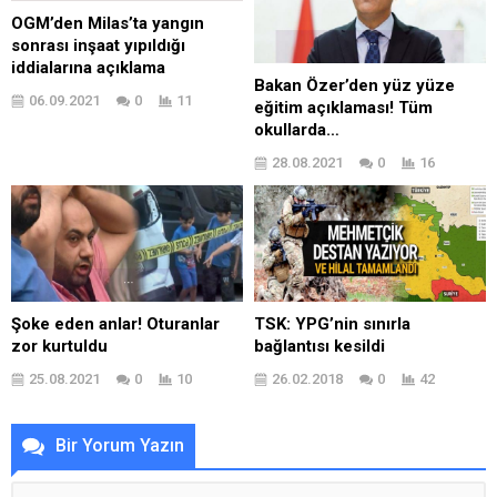
OGM’den Milas’ta yangın
sonrası inşaat yıpıldığı
iddialarına açıklama
Bakan Özer’den yüz yüze
06.09.2021
0
11
eğitim açıklaması! Tüm
okullarda…
28.08.2021
0
16
Şoke eden anlar! Oturanlar
TSK: YPG’nin sınırla
zor kurtuldu
bağlantısı kesildi
25.08.2021
0
10
26.02.2018
0
42
Bir Yorum Yazın