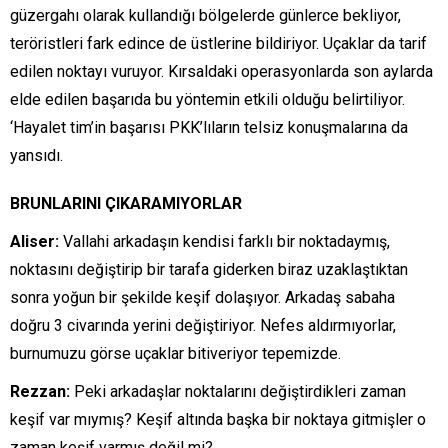
güzergahı olarak kullandığı bölgelerde günlerce bekliyor,
teröristleri fark edince de üstlerine bildiriyor. Uçaklar da tarif
edilen noktayı vuruyor. Kırsaldaki operasyonlarda son aylarda
elde edilen başarıda bu yöntemin etkili olduğu belirtiliyor.
‘Hayalet tim’in başarısı PKK’lıların telsiz konuşmalarına da
yansıdı.
BRUNLARINI ÇIKARAMIYORLAR
Aliser:
Vallahi arkadaşın kendisi farklı bir noktadaymış,
noktasını değiştirip bir tarafa giderken biraz uzaklaştıktan
sonra yoğun bir şekilde keşif dolaşıyor. Arkadaş sabaha
doğru 3 civarında yerini değiştiriyor. Nefes aldırmıyorlar,
burnumuzu görse uçaklar bitiveriyor tepemizde.
Rezzan:
Peki arkadaşlar noktalarını değiştirdikleri zaman
keşif var mıymış? Keşif altında başka bir noktaya gitmişler o
zaman keşif varmış değil mi?