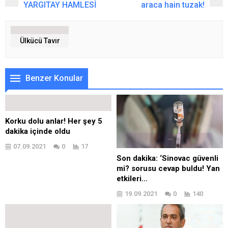
YARGITAY HAMLESİ
araca hain tuzak!
Ülkücü Tavır
Benzer Konular
Korku dolu anlar! Her şey 5
dakika içinde oldu
07.09.2021
0
17
Son dakika: ‘Sinovac güvenli
mi? sorusu cevap buldu! Yan
etkileri…
19.09.2021
0
140