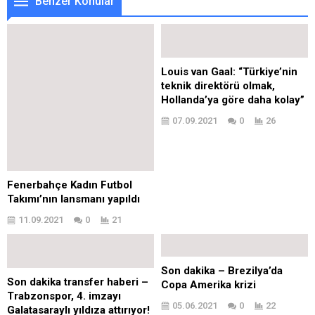
Benzer Konular
Louis van Gaal: “Türkiye’nin
teknik direktörü olmak,
Hollanda’ya göre daha kolay”
07.09.2021
0
26
Fenerbahçe Kadın Futbol
Takımı’nın lansmanı yapıldı
11.09.2021
0
21
Son dakika – Brezilya’da
Son dakika transfer haberi –
Copa Amerika krizi
Trabzonspor, 4. imzayı
05.06.2021
0
22
Galatasaraylı yıldıza attırıyor!