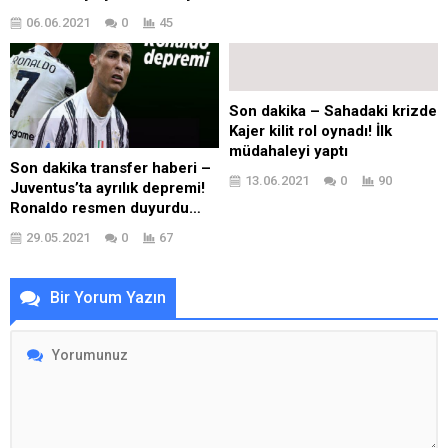
06.06.2021
0
45
Son dakika – Sahadaki krizde
Kajer kilit rol oynadı! İlk
müdahaleyi yaptı
Son dakika transfer haberi –
13.06.2021
0
90
Juventus’ta ayrılık depremi!
Ronaldo resmen duyurdu…
29.05.2021
0
67
Bir Yorum Yazın