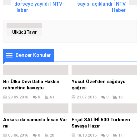
dorseye yayıldı | NTV
sayısı açıklandı | NTV
Haber
Haber
Ülkücü Tavır
Benzer Konular
Bir Ülkü Devi Daha Hakkın
Yusuf Özel’den sağduyu
rahmetine kavuştu
çağrısı
28.09.2016
0
61
21.07.2015
0
16
Ankara da namuslu İnsan Var
Erşat SALİHİ 500 Türkmen
mı
Savaşa Hazır
05.06.2016
0
20
18.10.2016
0
11