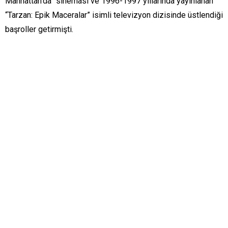
Manhattan’da” sineması ve 1996-1997 yıllarında yayınlanan
“Tarzan: Epik Maceralar” isimli televizyon dizisinde üstlendiği
başroller getirmişti.