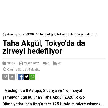
Anasayfa
SPOR
Taha Akgül, Tokyo’da da zirveyi hedefliyor
Taha Akgül, Tokyo’da da
zirveyi hedefliyor
SPOR
22.07.2021
0
43
Okuma Süresi: 5 dakika
A
+
A
-
Mesleğinde 8 Avrupa, 2 dünya ve 1 olimpiyat
şampiyonluğu bulunan Taha Akgül, 2020 Tokyo
Olimpiyatları’nda özgür tarz 125 kiloda mindere çıkacak …