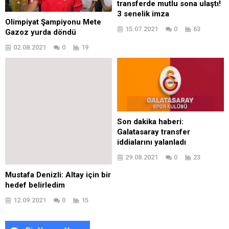
transferde mutlu sona ulaştı!
3 senelik imza
Olimpiyat Şampiyonu Mete
15.07.2021
0
63
Gazoz yurda döndü
02.08.2021
0
19
Son dakika haberi:
Galatasaray transfer
iddialarını yalanladı
29.08.2021
0
23
Mustafa Denizli: Altay için bir
hedef belirledim
12.09.2021
0
15