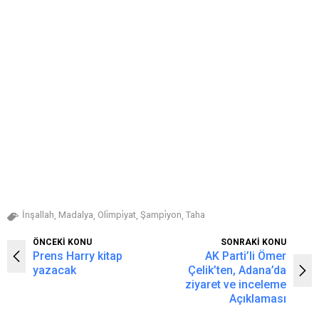
İnşallah
Madalya
Oli̇mpi̇yat
Şampi̇yon
Taha
,
,
,
,
ÖNCEKİ KONU
SONRAKİ KONU
Prens Harry kitap
AK Parti’li Ömer
yazacak
Çelik’ten, Adana’da
ziyaret ve inceleme
Açıklaması