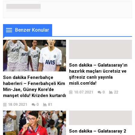
Benzer Konular
Son dakika – Galatasaray’ın
hazırlık maçları ücretsiz ve
şifresiz canlı yayınla
Son dakika Fenerbahçe
misli.com’da!
haberleri – Fenerbahçeli Kim
Min-Jae, Güney Kore’de
10.07.2021
0
22
manşet oldu! Krizden kurtardı
18.09.2021
0
81
Son dakika – Galatasaray 2