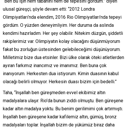
“Ben bu işin hem tabanını hem de tepesini gördüm.” diyen
ulusal güreşçi, şöyle devam etti: “2012 Londra
Olimpiyatları’nda elendim, 2016 Rio Olimpiyatları’nda tepeyi
gördüm. O yüzden deneyimliyim. Her duruma da aslında
kendimi hazırladım. Her şey olabilir. Nitekim düzgün, şiddetli
rakiplerimiz var. Olimpiyatın kolay olacağını düşünmüyorum
fakat bu zorluğun üstesinden gelebileceğimi düşünüyorum.
Milletimiz bize dua etsinler. Bizi ülke olarak öteki atletlerden
ayıran farkımız inancımız ve imanımız. Ben buna çok
inanıyorum. Herkesten dua istiyorum. Kimin duasının kabul
olacağı belirli olmuyor. Herkesin duası bizim için bedelli.”
Taha, “İnşallah ben güreşmeden evvel ekibimiz altın
madalyalara ulaşır. Rio’da bunun zıddı olmuştu. Ben güreşene
kadar altın madalya yoktu. Bu benim gerilimimi çok artırmıştı.
İnşallah ben güreşene kadar kafilemiz altın, gümüş, bronz
madalyaları toplar. İnşallah bizim de yükümüz biraz daha