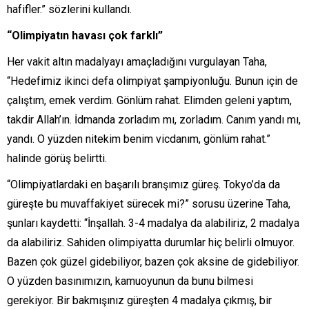
hafifler.” sözlerini kullandı.
“Olimpiyatın havası çok farklı”
Her vakit altın madalyayı amaçladığını vurgulayan Taha,
“Hedefimiz ikinci defa olimpiyat şampiyonluğu. Bunun için de
çalıştım, emek verdim. Gönlüm rahat. Elimden geleni yaptım,
takdir Allah’ın. İdmanda zorladım mı, zorladım. Canım yandı mı,
yandı. O yüzden nitekim benim vicdanım, gönlüm rahat.”
halinde görüş belirtti.
“Olimpiyatlardaki en başarılı branşımız güreş. Tokyo’da da
güreşte bu muvaffakiyet sürecek mi?” sorusu üzerine Taha,
şunları kaydetti: “İnşallah. 3-4 madalya da alabiliriz, 2 madalya
da alabiliriz. Sahiden olimpiyatta durumlar hiç belirli olmuyor.
Bazen çok güzel gidebiliyor, bazen çok aksine de gidebiliyor.
O yüzden basınımızın, kamuoyunun da bunu bilmesi
gerekiyor. Bir bakmışınız güreşten 4 madalya çıkmış, bir