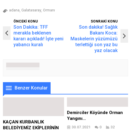
adana
Galatasaray
Ormanı
,
,
ÖNCEKİ KONU
SONRAKİ KONU
Son Dakika: TFF
Son dakika! Sağlık
merakla beklenen
Bakanı Koca:
kararı açıkladı! İşte yeni
Maskelerin yüzümüzü
yabancı kuralı
terlettiği son yaz bu
yaz olacak
Benzer Konular
Demirciler Köyünde Orman
Yangını…
KAÇAN KURBANLIK
30.07.2021
0
32
BELEDİYEMİZ EKİPLERİNİN