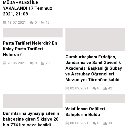
MÜDAHALESİ İLE
YAKALANDI 17 Temmuz
2021, 21: 08
18.07.2021
0
15
Pasta Tarifleri Nelerdir? En
Kolay Pasta Tarifleri
Nelerdir?
Cumhurbaşkanı Erdoğan,
Jandarma ve Sahil Güvenlik
23.06.2021
0
20
Akademisi Başkanlığı Subay
ve Astsubay Öğrencileri
Mezuniyet Töreni’ne katıldı
02.09.2021
0
42
Vakıf İnsan Ödülleri
Dur ihtarına uymayıp sitenin
Sahiplerini Buldu
bahçesine giren 5 kişiye 28
08.06.2021
0
13
bin 774 lira ceza kesildi