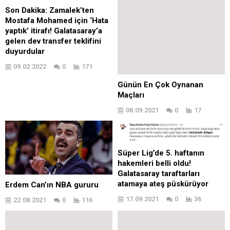
Son Dakika: Zamalek’ten
Mostafa Mohamed için ‘Hata
yaptık’ itirafı! Galatasaray’a
gelen dev transfer teklifini
duyurdular
09.02.2022
0
171
Günün En Çok Oynanan
Maçları
08.09.2021
0
17
Süper Lig’de 5. haftanın
hakemleri belli oldu!
Galatasaray taraftarları
atamaya ateş püskürüyor
Erdem Can’ın NBA gururu
17.09.2021
0
36
22.08.2021
0
116