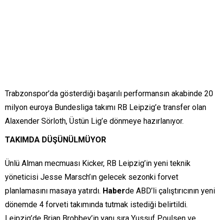
Trabzonspor’da gösterdiği başarılı performansın akabinde 20
milyon euroya Bundesliga takımı RB Leipzig’e transfer olan
Alaxender Sörloth, Üstün Lig’e dönmeye hazırlanıyor.
TAKIMDA DÜŞÜNÜLMÜYOR
Ünlü Alman mecmuası Kicker, RB Leipzig’in yeni teknik
yöneticisi Jesse Marsch’ın gelecek sezonki forvet
planlamasını masaya yatırdı.
Haber
de ABD’li çalıştırıcının yeni
dönemde 4 forveti takımında tutmak istediği belirtildi.
Leipzig’de Brian Brobbey’in yanı sıra Yussuf Poulsen ve