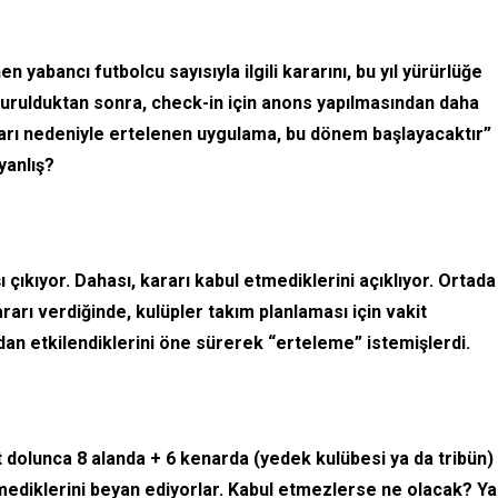
 yabancı futbolcu sayısıyla ilgili kararını, bu yıl yürürlüğe
yurulduktan sonra, check-in için anons yapılmasından daha
tları nedeniyle ertelenen uygulama, bu dönem başlayacaktır”
yanlış?
şı çıkıyor. Dahası, kararı kabul etmediklerini açıklıyor. Ortada
ararı verdiğinde, kulüpler takım planlaması için vakit
dan etkilendiklerini öne sürerek “erteleme” istemişlerdi.
let dolunca 8 alanda + 6 kenarda (yedek kulübesi ya da tribün)
tmediklerini beyan ediyorlar. Kabul etmezlerse ne olacak? Ya