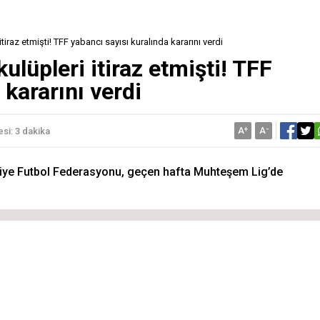
tiraz etmişti! TFF yabancı sayısı kuralında kararını verdi
ulüpleri itiraz etmişti! TFF
 kararını verdi
A
+
A
-
si: 3 dakika
ye Futbol Federasyonu, geçen hafta Muhteşem Lig’de