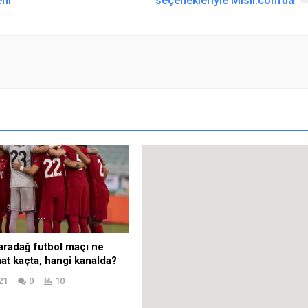
eni
seçenekleriyle Misli.com’da
aradağ futbol maçı ne
at kaçta, hangi kanalda?
21
0
10