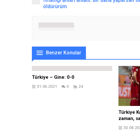
fırlattığı anları anlattı: Bir daha yaparsan s
öldürürüm
Benzer Konular
Türkiye – Gine: 0-0
01.06.2021
0
24
Türkiye K
zaman, sa
30.08.20