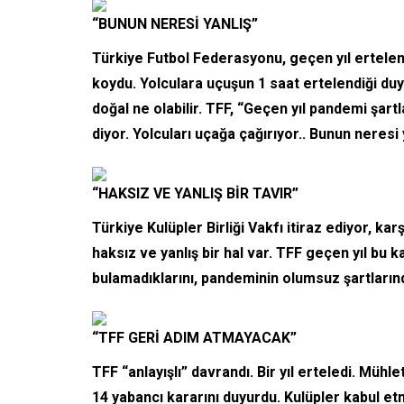
“BUNUN NERESİ YANLIŞ”
Türkiye Futbol Federasyonu, geçen yıl ertelenen
koydu. Yolculara uçuşun 1 saat ertelendiği du
doğal ne olabilir. TFF, “Geçen yıl pandemi şar
diyor. Yolcuları uçağa çağırıyor.. Bunun neresi 
“HAKSIZ VE YANLIŞ BİR TAVIR”
Türkiye Kulüpler Birliği Vakfı itiraz ediyor, kar
haksız ve yanlış bir hal var. TFF geçen yıl bu k
bulamadıklarını, pandeminin olumsuz şartların
“TFF GERİ ADIM ATMAYACAK”
TFF “anlayışlı” davrandı. Bir yıl erteledi. Müh
14 yabancı kararını duyurdu. Kulüpler kabul e