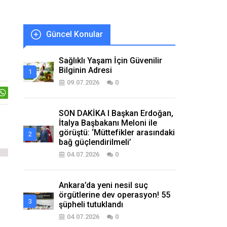
Güncel Konular
Sağlıklı Yaşam İçin Güvenilir
Bilginin Adresi
09.07.2026
0
SON DAKİKA I Başkan Erdoğan,
İtalya Başbakanı Meloni ile
görüştü: ‘Müttefikler arasındaki
bağ güçlendirilmeli’
04.07.2026
0
Ankara’da yeni nesil suç
örgütlerine dev operasyon! 55
şüpheli tutuklandı
04.07.2026
0