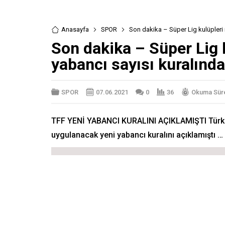
Anasayfa
SPOR
Son dakika – Süper Lig kulüpleri i
Son dakika – Süper Lig k
yabancı sayısı kuralında
SPOR
07.06.2021
0
36
Okuma Süre
TFF YENİ YABANCI KURALINI AÇIKLAMIŞTI Türki
uygulanacak yeni yabancı kuralını açıklamıştı …