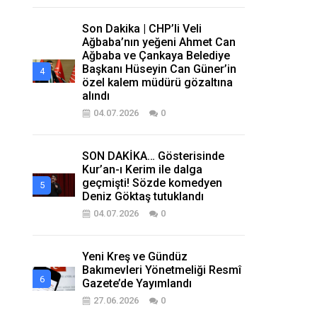
Son Dakika | CHP’li Veli
Ağbaba’nın yeğeni Ahmet Can
Ağbaba ve Çankaya Belediye
Başkanı Hüseyin Can Güner’in
özel kalem müdürü gözaltına
alındı
04.07.2026
0
SON DAKİKA… Gösterisinde
Kur’an-ı Kerim ile dalga
geçmişti! Sözde komedyen
Deniz Göktaş tutuklandı
04.07.2026
0
Yeni Kreş ve Gündüz
Bakımevleri Yönetmeliği Resmî
Gazete’de Yayımlandı
27.06.2026
0