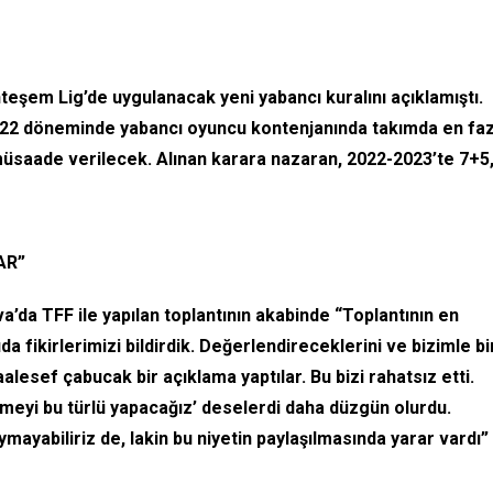
eşem Lig’de uygulanacak yeni yabancı kuralını açıklamıştı.
2022 döneminde yabancı oyuncu kontenjanında takımda en faz
 müsaade verilecek. Alınan karara nazaran, 2022-2023’te 7+5
AR”
iva’da TFF ile yapılan toplantının akabinde “Toplantının en
da fikirlerimizi bildirdik. Değerlendireceklerini ve bizimle bi
esef çabucak bir açıklama yaptılar. Bu bizi rahatsız etti.
meyi bu türlü yapacağız’ deselerdi daha düzgün olurdu.
ymayabiliriz de, lakin bu niyetin paylaşılmasında yarar vardı”