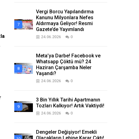
Vergi Borcu Yapılandırma
Kanunu Milyonlara Nefes
Aldırmaya Geliyor! Resmi
Gazete’de Yayımlandı
la
24.06.2026
0
,
Meta’ya Darbe! Facebook ve
Whatsapp Çöktü mü? 24
Haziran Çarşamba Neler
Yaşandı?
24.06.2026
0
r
3 Bin Yıllık Tarihi Apartmanın
Tozları Kalkıyor! Artık Vaktiydi!
24.06.2026
0
Dengeler Değişiyor! Emekli
Olacakların Lehine Karar Çıktı!