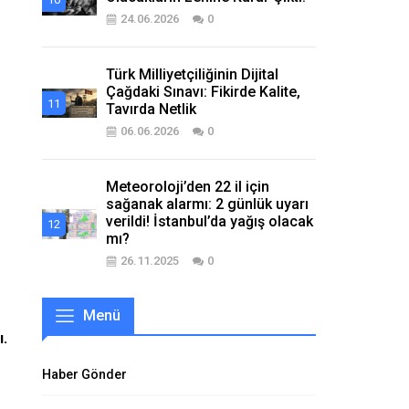
24.06.2026
0
Türk Milliyetçiliğinin Dijital
Çağdaki Sınavı: Fikirde Kalite,
Tavırda Netlik
06.06.2026
0
Meteoroloji’den 22 il için
sağanak alarmı: 2 günlük uyarı
verildi! İstanbul’da yağış olacak
mı?
26.11.2025
0
Menü
ı.
Haber Gönder