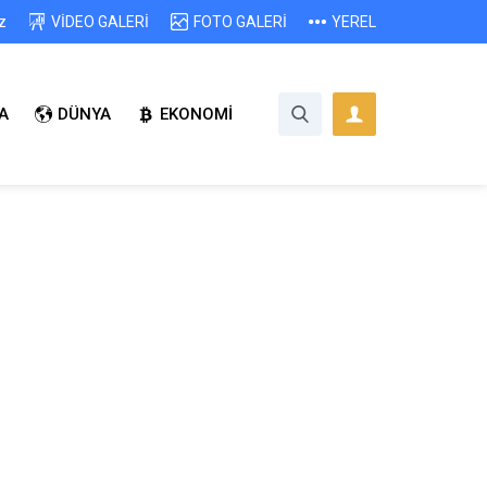
z
VİDEO GALERİ
FOTO GALERİ
YEREL
A
DÜNYA
EKONOMİ