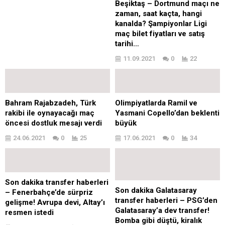
Beşiktaş – Dortmund maçı ne
zaman, saat kaçta, hangi
kanalda? Şampiyonlar Ligi
maç bilet fiyatları ve satış
tarihi…
11.09.2021
0
22
Bahram Rajabzadeh, Türk
Olimpiyatlarda Ramil ve
rakibi ile oynayacağı maç
Yasmani Copello’dan beklenti
öncesi dostluk mesajı verdi
büyük
24.06.2021
0
25
17.06.2021
0
34
Son dakika transfer haberleri
Son dakika Galatasaray
– Fenerbahçe’de sürpriz
transfer haberleri – PSG’den
gelişme! Avrupa devi, Altay’ı
Galatasaray’a dev transfer!
resmen istedi
Bomba gibi düştü, kiralık