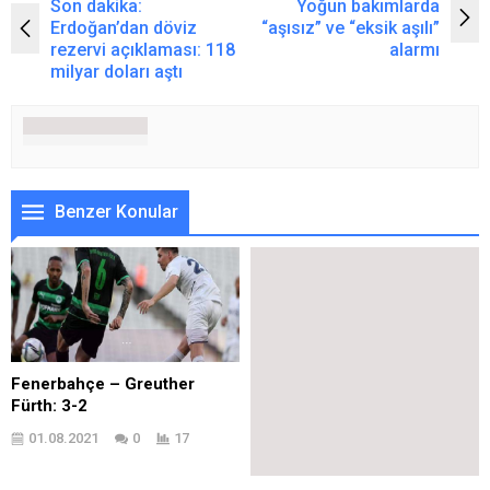
Son dakika:
Yoğun bakımlarda
Erdoğan’dan döviz
“aşısız” ve “eksik aşılı”
rezervi açıklaması: 118
alarmı
milyar doları aştı
Benzer Konular
Fenerbahçe – Greuther
Fürth: 3-2
01.08.2021
0
17