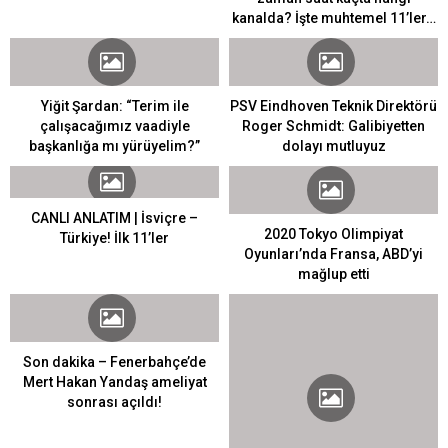
kanalda? İşte muhtemel 11’ler…
Yiğit Şardan: “Terim ile
PSV Eindhoven Teknik Direktörü
çalışacağımız vaadiyle
Roger Schmidt: Galibiyetten
başkanlığa mı yürüyelim?”
dolayı mutluyuz
CANLI ANLATIM | İsviçre –
2020 Tokyo Olimpiyat
Türkiye! İlk 11’ler
Oyunları’nda Fransa, ABD’yi
mağlup etti
Son dakika – Fenerbahçe’de
Mert Hakan Yandaş ameliyat
sonrası açıldı!