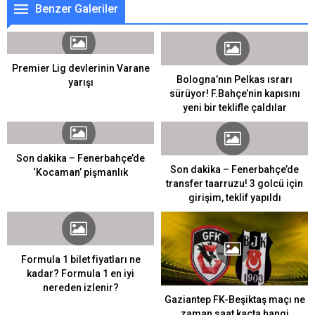
Benzer Galeriler
Premier Lig devlerinin Varane
Bologna’nın Pelkas ısrarı
yarışı
sürüyor! F.Bahçe’nin kapısını
yeni bir teklifle çaldılar
Son dakika – Fenerbahçe’de
Son dakika – Fenerbahçe’de
‘Kocaman’ pişmanlık
transfer taarruzu! 3 golcü için
girişim, teklif yapıldı
Formula 1 bilet fiyatları ne
kadar? Formula 1 en iyi
nereden izlenir?
Gaziantep FK-Beşiktaş maçı ne
zaman saat kaçta hangi