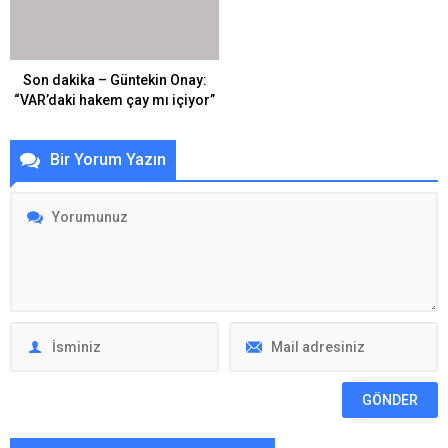
Son dakika – Güntekin Onay:
“VAR’daki hakem çay mı içiyor”
Bir Yorum Yazın