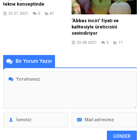
tekne konseptinde
23.07.2021
0
87
‘Abbas inciri’ fiyatı ve
kalitesiyle üreticisini
sevindiriyor
23.08.2021
0
11
Bir Yorum Yazın