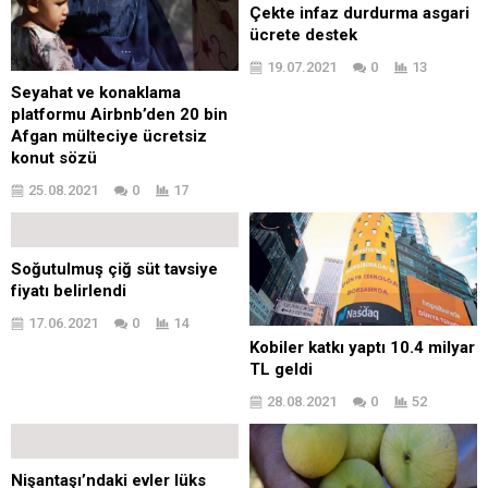
Çekte infaz durdurma asgari
ücrete destek
19.07.2021
0
13
Seyahat ve konaklama
platformu Airbnb’den 20 bin
Afgan mülteciye ücretsiz
konut sözü
25.08.2021
0
17
Soğutulmuş çiğ süt tavsiye
fiyatı belirlendi
17.06.2021
0
14
Kobiler katkı yaptı 10.4 milyar
TL geldi
28.08.2021
0
52
Nişantaşı’ndaki evler lüks