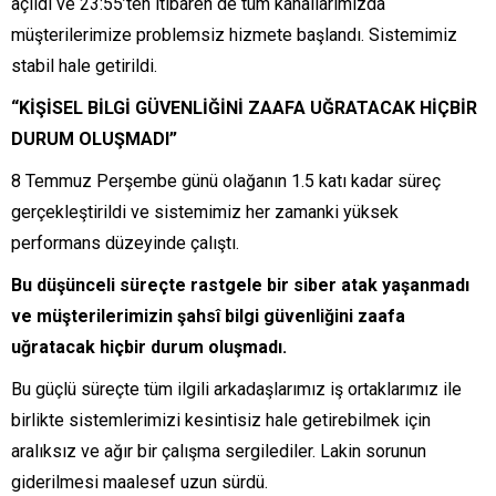
açıldı ve 23:55’ten itibaren de tüm kanallarımızda
müşterilerimize problemsiz hizmete başlandı. Sistemimiz
stabil hale getirildi.
“KİŞİSEL BİLGİ GÜVENLİĞİNİ ZAAFA UĞRATACAK HİÇBİR
DURUM OLUŞMADI”
8 Temmuz Perşembe günü olağanın 1.5 katı kadar süreç
gerçekleştirildi ve sistemimiz her zamanki yüksek
performans düzeyinde çalıştı.
Bu düşünceli süreçte rastgele bir siber atak yaşanmadı
ve müşterilerimizin şahsî bilgi güvenliğini zaafa
uğratacak hiçbir durum oluşmadı.
Bu güçlü süreçte tüm ilgili arkadaşlarımız iş ortaklarımız ile
birlikte sistemlerimizi kesintisiz hale getirebilmek için
aralıksız ve ağır bir çalışma sergilediler. Lakin sorunun
giderilmesi maalesef uzun sürdü.