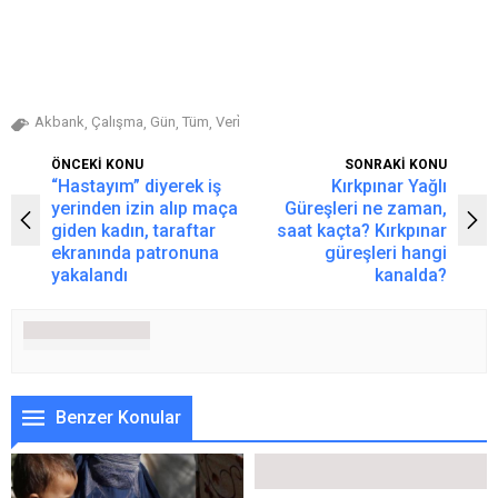
Akbank
Çalışma
Gün
Tüm
Veri̇
,
,
,
,
ÖNCEKİ KONU
SONRAKİ KONU
“Hastayım” diyerek iş
Kırkpınar Yağlı
yerinden izin alıp maça
Güreşleri ne zaman,
giden kadın, taraftar
saat kaçta? Kırkpınar
ekranında patronuna
güreşleri hangi
yakalandı
kanalda?
Benzer Konular