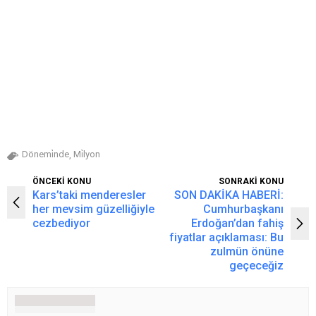
Dönemi̇nde
Mi̇lyon
,
ÖNCEKİ KONU
SONRAKİ KONU
Kars’taki menderesler
SON DAKİKA HABERİ:
her mevsim güzelliğiyle
Cumhurbaşkanı
cezbediyor
Erdoğan’dan fahiş
fiyatlar açıklaması: Bu
zulmün önüne
geçeceğiz