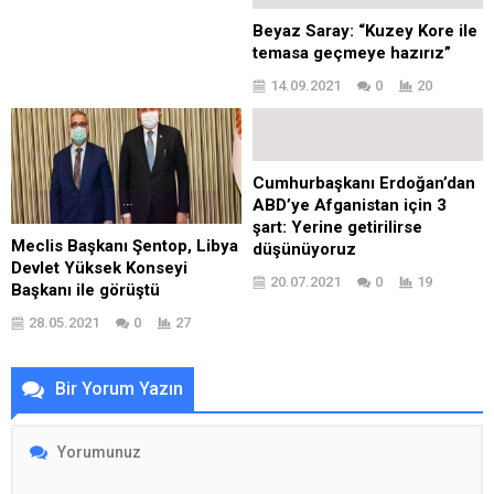
Beyaz Saray: “Kuzey Kore ile
temasa geçmeye hazırız”
14.09.2021
0
20
Cumhurbaşkanı Erdoğan’dan
ABD’ye Afganistan için 3
şart: Yerine getirilirse
Meclis Başkanı Şentop, Libya
düşünüyoruz
Devlet Yüksek Konseyi
20.07.2021
0
19
Başkanı ile görüştü
28.05.2021
0
27
Bir Yorum Yazın