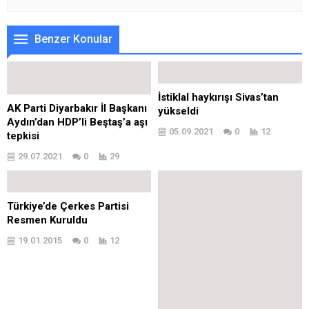
Benzer Konular
İstiklal haykırışı Sivas’tan
AK Parti Diyarbakır İl Başkanı
yükseldi
Aydın’dan HDP’li Beştaş’a aşı
05.09.2021
0
12
tepkisi
29.07.2021
0
29
Türkiye’de Çerkes Partisi
Resmen Kuruldu
19.01.2015
0
12