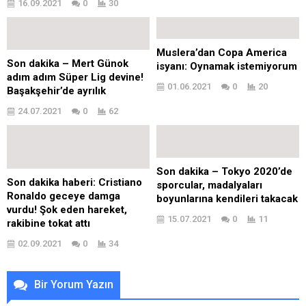
16.09.2021
0
30
Muslera’dan Copa America
Son dakika – Mert Günok
isyanı: Oynamak istemiyorum
adım adım Süper Lig devine!
01.06.2021
0
20
Başakşehir’de ayrılık
24.07.2021
0
62
Son dakika – Tokyo 2020’de
Son dakika haberi: Cristiano
sporcular, madalyaları
Ronaldo geceye damga
boyunlarına kendileri takacak
vurdu! Şok eden hareket,
15.07.2021
0
11
rakibine tokat attı
02.09.2021
0
34
Bir Yorum Yazın