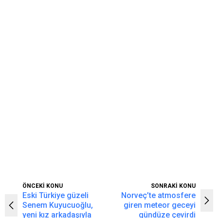
ÖNCEKİ KONU
SONRAKİ KONU
Eski Türkiye güzeli
Norveç’te atmosfere
Senem Kuyucuoğlu,
giren meteor geceyi
yeni kız arkadaşıyla
gündüze çevirdi