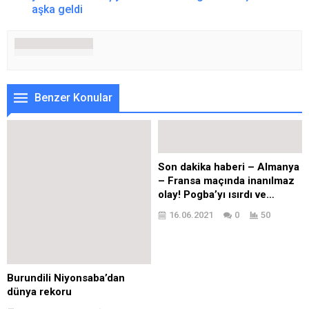
aşka geldi
Benzer Konular
Son dakika haberi – Almanya
– Fransa maçında inanılmaz
olay! Pogba’yı ısırdı ve…
16.06.2021
0
50
Burundili Niyonsaba’dan
dünya rekoru