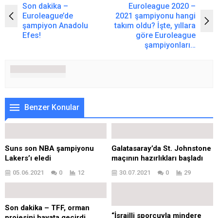
Son dakika –
Euroleague 2020 –
Euroleague’de
2021 şampiyonu hangi
şampiyon Anadolu
takım oldu? İşte, yıllara
Efes!
göre Euroleague
şampiyonları…
Benzer Konular
Suns son NBA şampiyonu
Galatasaray’da St. Johnstone
Lakers’ı eledi
maçının hazırlıkları başladı
05.06.2021
0
12
30.07.2021
0
29
Son dakika – TFF, orman
“İsrailli sporcuyla mindere
projesini hayata geçirdi