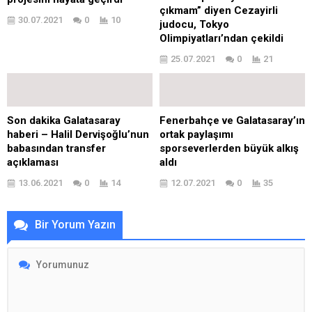
çıkmam” diyen Cezayirli
30.07.2021
0
10
judocu, Tokyo
Olimpiyatları’ndan çekildi
25.07.2021
0
21
Son dakika Galatasaray
Fenerbahçe ve Galatasaray’ın
haberi – Halil Dervişoğlu’nun
ortak paylaşımı
babasından transfer
sporseverlerden büyük alkış
açıklaması
aldı
13.06.2021
0
14
12.07.2021
0
35
Bir Yorum Yazın