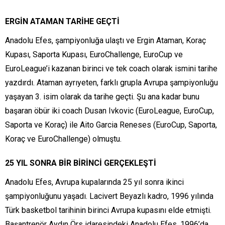
ERGİN ATAMAN TARİHE GEÇTİ
Anadolu Efes, şampiyonluğa ulaştı ve Ergin Ataman, Koraç
Kupası, Saporta Kupası, EuroChallenge, EuroCup ve
EuroLeague’i kazanan birinci ve tek coach olarak ismini tarihe
yazdırdı. Ataman ayrıyeten, farklı grupla Avrupa şampiyonluğu
yaşayan 3. isim olarak da tarihe geçti. Şu ana kadar bunu
başaran öbür iki coach Dusan Ivkovic (EuroLeague, EuroCup,
Saporta ve Koraç) ile Aito Garcia Reneses (EuroCup, Saporta,
Koraç ve EuroChallenge) olmuştu.
25 YIL SONRA BİR BİRİNCİ GERÇEKLEŞTİ
Anadolu Efes, Avrupa kupalarında 25 yıl sonra ikinci
şampiyonluğunu yaşadı. Lacivert Beyazlı kadro, 1996 yılında
Türk basketbol tarihinin birinci Avrupa kupasını elde etmişti.
Başantrenör Aydın Örs idaresindeki Anadolu Efes, 1996’da