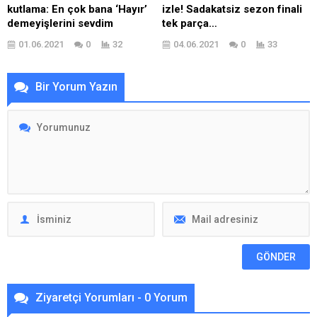
kutlama: En çok bana ‘Hayır’
izle! Sadakatsiz sezon finali
demeyişlerini sevdim
tek parça…
01.06.2021
0
32
04.06.2021
0
33
Bir Yorum Yazın
Ziyaretçi Yorumları - 0 Yorum