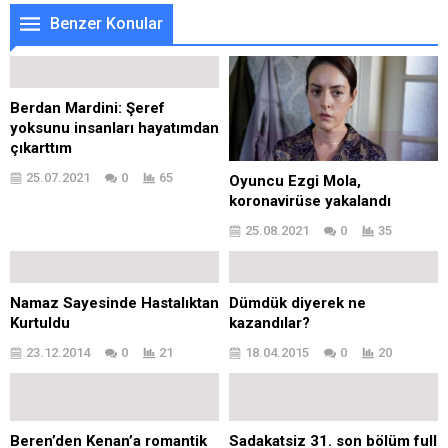
Benzer Konular
Berdan Mardini: Şeref
yoksunu insanları hayatımdan
çıkarttım
25.07.2021
0
65
Oyuncu Ezgi Mola,
koronavirüse yakalandı
25.08.2021
0
35
Namaz Sayesinde Hastalıktan
Dümdük diyerek ne
Kurtuldu
kazandılar?
23.12.2014
0
21
18.04.2015
0
20
Beren’den Kenan’a romantik
Sadakatsiz 31. son bölüm full