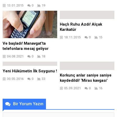
13.01.2015
0
19
Haçlı Ruhu Azdı! Alçak
Karikatür
18.11.2015
0
15
Ve başladı! Manavgat’ta
telefonlara mesaj geliyor
04.08.2021
0
18
Yeni Hükümetin İlk Soygunu !
Korkunç anlar saniye saniye
30.05.2016
0
33
kaydedildi! ‘Miras kavgası’
05.09.2021
0
16
Bir Yorum Yazın