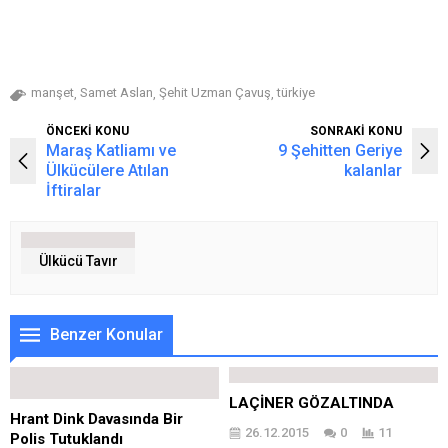
manşet
Samet Aslan
Şehit Uzman Çavuş
türkiye
,
,
,
ÖNCEKİ KONU
SONRAKİ KONU
Maraş Katliamı ve
9 Şehitten Geriye
Ülkücülere Atılan
kalanlar
İftiralar
Ülkücü Tavır
Benzer Konular
LAÇİNER GÖZALTINDA
Hrant Dink Davasında Bir
26.12.2015
0
11
Polis Tutuklandı