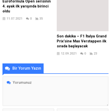
Euroformula Open serisinin
4. ayak ilk yarışında birinci
oldu
11.07.2021
0
35
Son dakika – F1 İtalya Grand
Prix’sine Max Verstappen ilk
sırada başlayacak
12.09.2021
0
23
Bir Yorum Yazın