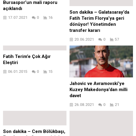
Bursaspor’un mali raporu
açıklandı
Son dakika – Galatasaray’da
17.07.2021
0
16
Fatih Terim Florya’ya geri
dönüyor! Yönetimden
transfer kararı
20.06.2021
0
57
Fatih Terim’e Çok Ağır
Eleştiri
06.01.2015
0
15
Jahovic ve Avramovski’ye
Kuzey Makedonya’dan milli
davet
26.08.2021
0
21
Son dakika – Cem Bölükbaşı,