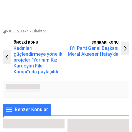
Kulüp
Tekni̇k Di̇rektör
,
ÖNCEKİ KONU
SONRAKİ KONU
Kadınları
İYİ Parti Genel Başkanı
güçlendirmeye yönelik
Meral Akşener Hatay’da
projeler “Yarınım Kız
Kardeşim Fikir
Kampı”nda paylaşıldı
Benzer Konular