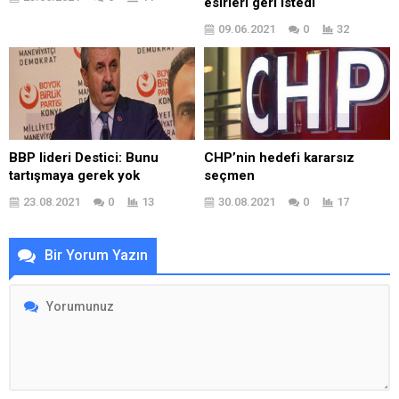
esirleri geri istedi
09.06.2021
0
32
BBP lideri Destici: Bunu
CHP’nin hedefi kararsız
tartışmaya gerek yok
seçmen
23.08.2021
0
13
30.08.2021
0
17
Bir Yorum Yazın