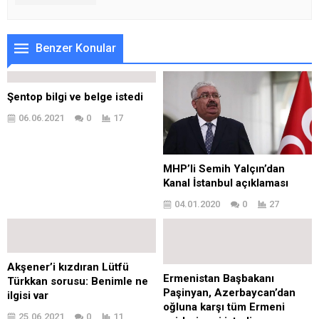
Benzer Konular
Şentop bilgi ve belge istedi
06.06.2021
0
17
MHP’li Semih Yalçın’dan
Kanal İstanbul açıklaması
04.01.2020
0
27
Akşener’i kızdıran Lütfü
Ermenistan Başbakanı
Türkkan sorusu: Benimle ne
Paşinyan, Azerbaycan’dan
ilgisi var
oğluna karşı tüm Ermeni
25.06.2021
0
11