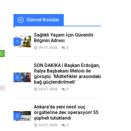
Güncel Konular
Sağlıklı Yaşam İçin Güvenilir
Bilginin Adresi
09.07.2026
0
SON DAKİKA I Başkan Erdoğan,
İtalya Başbakanı Meloni ile
görüştü: ‘Müttefikler arasındaki
bağ güçlendirilmeli’
04.07.2026
0
Ankara’da yeni nesil suç
örgütlerine dev operasyon! 55
şüpheli tutuklandı
04.07.2026
0