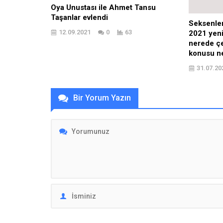
Oya Unustası ile Ahmet Tansu
Taşanlar evlendi
Seksenler
12.09.2021
0
63
2021 yeni
nerede çe
konusu ne
31.07.20
Bir Yorum Yazın