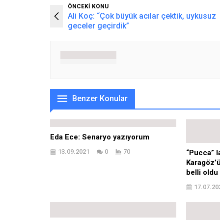
ÖNCEKİ KONU
Ali Koç: “Çok büyük acılar çektik, uykusuz
geceler geçirdik”
Benzer Konular
Eda Ece: Senaryo yazıyorum
13.09.2021
0
70
“Pucca” l
Karagöz’ü
belli oldu
17.07.20