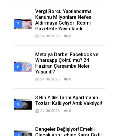
Vergi Borcu Yapılandırma
Kanunu Milyonlara Nefes
Aldırmaya Geliyor! Resmi
Gazete’de Yayımlandı
24.06.2026
0
Meta’ya Darbe! Facebook ve
Whatsapp Çöktü mü? 24
Haziran Çarşamba Neler
Yaşandı?
24.06.2026
0
3 Bin Yıllık Tarihi Apartmanın
Tozları Kalkıyor! Artık Vaktiydi!
24.06.2026
0
Dengeler Değişiyor! Emekli
Olacakların Lehine Karar Çıktı!