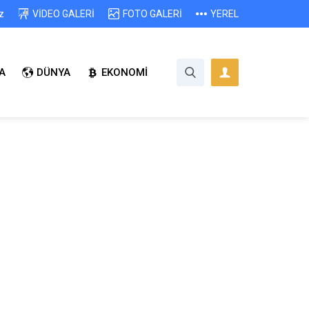
z
VİDEO GALERİ
FOTO GALERİ
YEREL
A
DÜNYA
EKONOMİ