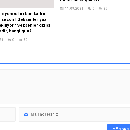
11.09.2021
0
25
 oyuncuları tam kadro
 sezon | Seksenler yaz
kiliyor? Seksenler dizisi
dir, hangi gün?
21
0
80