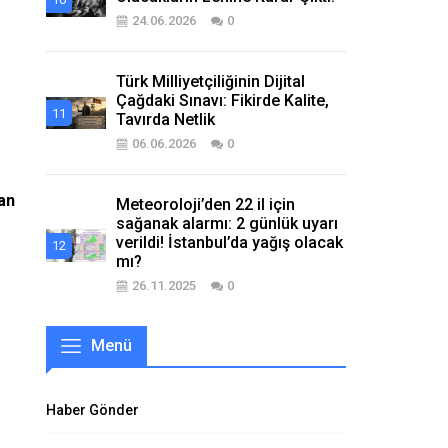
24.06.2026
0
Türk Milliyetçiliğinin Dijital
Çağdaki Sınavı: Fikirde Kalite,
Tavırda Netlik
06.06.2026
0
man
Meteoroloji’den 22 il için
sağanak alarmı: 2 günlük uyarı
verildi! İstanbul’da yağış olacak
mı?
26.11.2025
0
Menü
Haber Gönder