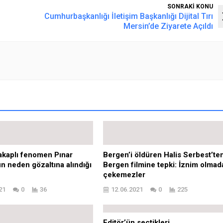
SONRAKİ KONU
Cumhurbaşkanlığı İletişim Başkanlığı Dijital Tırı
Mersin’de Ziyarete Açıldı
akaplı fenomen Pınar
Bergen’i öldüren Halis Serbest’te
n neden gözaltına alındığı
Bergen filmine tepki: İznim olmad
çekemezler
21
0
36
12.06.2021
0
225
Editör’ün seçtikleri