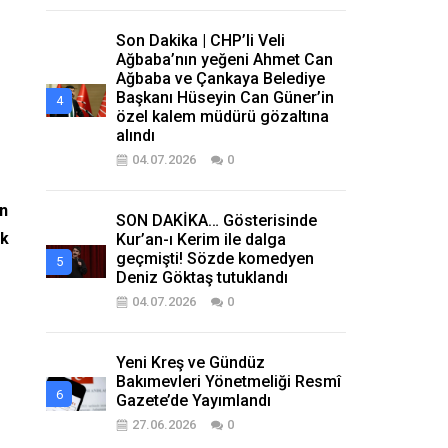
Son Dakika | CHP’li Veli
Ağbaba’nın yeğeni Ahmet Can
Ağbaba ve Çankaya Belediye
Başkanı Hüseyin Can Güner’in
özel kalem müdürü gözaltına
alındı
04.07.2026
0
an
SON DAKİKA… Gösterisinde
ik
Kur’an-ı Kerim ile dalga
geçmişti! Sözde komedyen
Deniz Göktaş tutuklandı
04.07.2026
0
Yeni Kreş ve Gündüz
Bakımevleri Yönetmeliği Resmî
Gazete’de Yayımlandı
27.06.2026
0