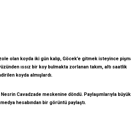
 izole olan koyda iki gün kalıp, Göcek’e gitmek isteyince piş
yüzünden ıssız bir koy bulmakta zorlanan takım, altı saatlik
irilen koyda almışlardı.
ve Nesrin Cavadzade meskenine döndü. Paylaşımlarıyla büyük
 medya hesabından bir görüntü paylaştı.