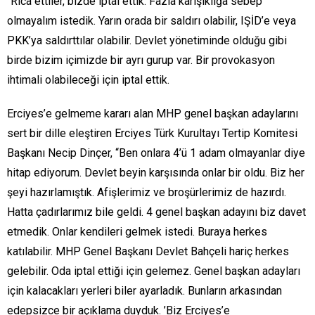
“Rica ettiler, bizde iptal ettik. Fazla karışıklığa sebep
olmayalım istedik. Yarın orada bir saldırı olabilir, IŞİD’e veya
PKK’ya saldırttılar olabilir. Devlet yönetiminde olduğu gibi
birde bizim içimizde bir ayrı gurup var. Bir provokasyon
ihtimali olabileceği için iptal ettik.
Erciyes’e gelmeme kararı alan MHP genel başkan adaylarını
sert bir dille eleştiren Erciyes Türk Kurultayı Tertip Komitesi
Başkanı Necip Dinçer, “Ben onlara 4’ü 1 adam olmayanlar diye
hitap ediyorum. Devlet beyin karşısında onlar bir oldu. Biz her
şeyi hazırlamıştık. Afişlerimiz ve broşürlerimiz de hazırdı.
Hatta çadırlarımız bile geldi. 4 genel başkan adayını biz davet
etmedik. Onlar kendileri gelmek istedi. Buraya herkes
katılabilir. MHP Genel Başkanı Devlet Bahçeli hariç herkes
gelebilir. Oda iptal ettiği için gelemez. Genel başkan adayları
için kalacakları yerleri biler ayarladık. Bunların arkasından
edepsizce bir açıklama duyduk. ’Biz Erciyes’e