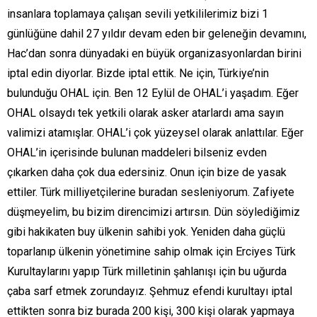
insanlara toplamaya çalışan sevili yetkililerimiz bizi 1
günlüğüne dahil 27 yıldır devam eden bir geleneğin devamını,
Hac’dan sonra dünyadaki en büyük organizasyonlardan birini
iptal edin diyorlar. Bizde iptal ettik. Ne için, Türkiye’nin
bulunduğu OHAL için. Ben 12 Eylül de OHAL’i yaşadım. Eğer
OHAL olsaydı tek yetkili olarak asker atarlardı ama sayın
valimizi atamışlar. OHAL’i çok yüzeysel olarak anlattılar. Eğer
OHAL’in içerisinde bulunan maddeleri bilseniz evden
çıkarken daha çok dua edersiniz. Onun için bize de yasak
ettiler. Türk milliyetçilerine buradan sesleniyorum. Zafiyete
düşmeyelim, bu bizim direncimizi artırsın. Dün söylediğimiz
gibi hakikaten buy ülkenin sahibi yok. Yeniden daha güçlü
toparlanıp ülkenin yönetimine sahip olmak için Erciyes Türk
Kurultaylarını yapıp Türk milletinin şahlanışı için bu uğurda
çaba sarf etmek zorundayız. Şehmuz efendi kurultayı iptal
ettikten sonra biz burada 200 kişi, 300 kişi olarak yapmaya