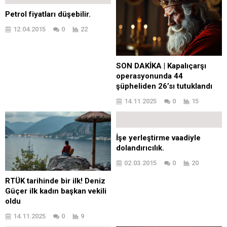
Petrol fiyatları düşebilir.
12.04.2015
0
22
SON DAKİKA | Kapalıçarşı
operasyonunda 44
şüpheliden 26’sı tutuklandı
14.11.2025
0
15
İşe yerleştirme vaadiyle
dolandırıcılık.
02.03.2015
0
20
RTÜK tarihinde bir ilk! Deniz
Güçer ilk kadın başkan vekili
oldu
14.11.2025
0
9