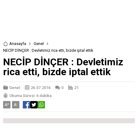
Anasayfa
Genel
NECİP DİNÇER : Devletimiz rica etti, bizde iptal ettik
NECİP DİNÇER : Devletimiz
rica etti, bizde iptal ettik
Genel
26.07.2016
0
21
Okuma Süresi: 6 dakika
A
+
A
-